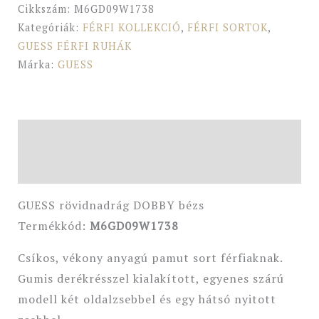
Cikkszám:
M6GD09W1738
Kategóriák:
FÉRFI KOLLEKCIÓ
,
FÉRFI SORTOK
,
GUESS FÉRFI RUHÁK
Márka:
GUESS
Leírás
További információk
GUESS rövidnadrág DOBBY bézs
Termékkód:
M6GD09W1738
Csíkos, vékony anyagú pamut sort férfiaknak.
Gumis derékrésszel kialakított, egyenes szárú
modell két oldalzsebbel és egy hátsó nyitott