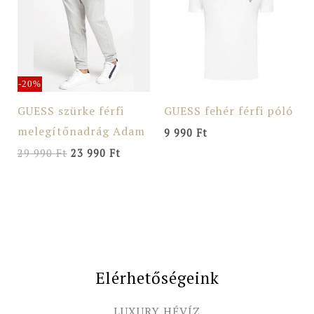
29
23
990 Ft.
990 Ft.
-20%
GUESS szürke férfi
GUESS fehér férfi póló
melegítőnadrág Adam
9 990
Ft
29 990
Ft
23 990
Ft
Elérhetőségeink
LUXURY HÉVÍZ