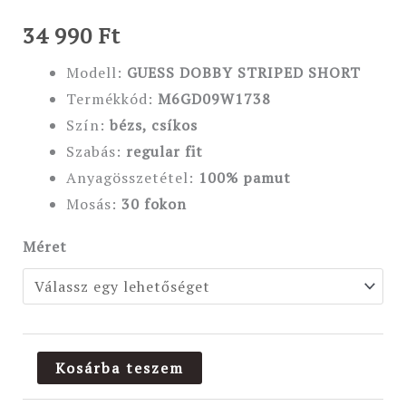
34 990
Ft
Modell:
GUESS DOBBY STRIPED SHORT
Termékkód:
M6GD09W1738
Szín:
bézs, csíkos
Szabás:
regular fit
Anyagösszetétel:
100%
pamut
Mosás:
30 fokon
Méret
Kosárba teszem