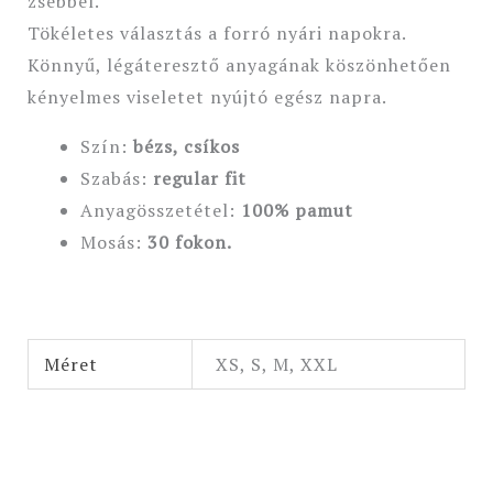
zsebbel.
Tökéletes választás a forró nyári napokra.
Könnyű, légáteresztő anyagának köszönhetően
kényelmes viseletet nyújtó egész napra.
Szín:
bézs, csíkos
Szabás:
regular fit
Anyagösszetétel:
100%
pamut
Mosás:
30 fokon.
Méret
XS, S, M, XXL