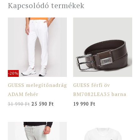
Kapcsolódó termékek
Original
Current
price
price
was:
is:
31
25
990 Ft.
590 Ft.
-20%
GUESS melegítőnadrág
GUESS férfi öv
ADAM fehér
BM7082LEA35 barna
31 990
Ft
25 590
Ft
19 990
Ft
Original
Current
price
price
was:
is: