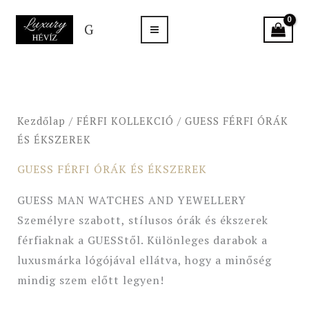
Skip
G
to
content
Sorted
by
latest
Kezdőlap
/
FÉRFI KOLLEKCIÓ
/ GUESS FÉRFI ÓRÁK
ÉS ÉKSZEREK
GUESS FÉRFI ÓRÁK ÉS ÉKSZEREK
GUESS MAN WATCHES AND YEWELLERY
Személyre szabott, stílusos órák és ékszerek
férfiaknak a GUESStől. Különleges darabok a
luxusmárka lógójával ellátva, hogy a minőség
mindig szem előtt legyen!