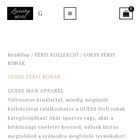
Skip
G
to
content
Kezdőlap
/
FÉRFI KOLLEKCIÓ
/ GUESS FÉRFI
RUHÁK
GUESS FÉRFI RUHÁK
GUESS MAN APPAREL
Változatos kínálattal, mindig megújuló
kollekcióval találkozhatsz a GUESS férfi ruhák
kategóriájában! Akár sportos vagy, akár a
hétköznapi viseletet keresed, nálunk biztos
megtalálod a számodra megfelelő termékeket!