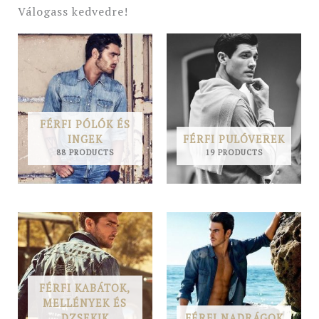
Válogass kedvedre!
FÉRFI PÓLÓK ÉS
INGEK
FÉRFI PULÓVEREK
88 PRODUCTS
19 PRODUCTS
FÉRFI KABÁTOK,
MELLÉNYEK ÉS
DZSEKIK
FÉRFI NADRÁGOK