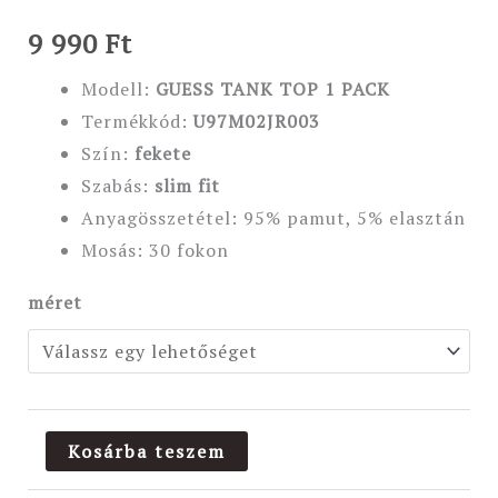
9 990
Ft
Modell:
GUESS TANK TOP 1 PACK
Termékkód:
U97M02JR003
Szín:
fekete
Szabás:
slim fit
Anyagösszetétel: 95% pamut, 5% elasztán
Mosás: 30 fokon
méret
Kosárba teszem