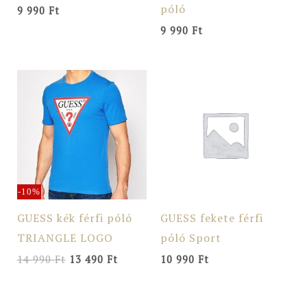
póló
9 990
Ft
9 990
Ft
Original
Current
price
price
was:
is:
14
13
990 Ft.
490 Ft.
-10%
GUESS kék férfi póló
GUESS fekete férfi
TRIANGLE LOGO
póló Sport
14 990
Ft
13 490
Ft
10 990
Ft