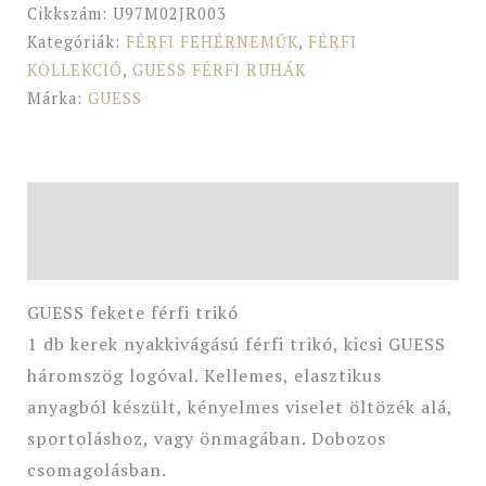
Cikkszám:
U97M02JR003
Kategóriák:
FÉRFI FEHÉRNEMŰK
,
FÉRFI
KOLLEKCIÓ
,
GUESS FÉRFI RUHÁK
Márka:
GUESS
Leírás
További információk
GUESS fekete férfi trikó
1 db kerek nyakkivágású férfi trikó, kicsi GUESS
háromszög logóval. Kellemes, elasztikus
anyagból készült, kényelmes viselet öltözék alá,
sportoláshoz, vagy önmagában. Dobozos
csomagolásban.