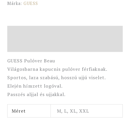
Márka:
GUESS
Leírás
További információk
GUESS Pulóver Beau
Világosbarna kapucnis pulóver férfiaknak.
Sportos, laza szabású, hosszú ujjú viselet.
Elején hímzett logóval.
Passzés aljjal és ujjakkal.
Méret
M, L, XL, XXL