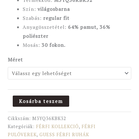
Termékkód:
M3YQ36KBK32
Szín:
világosbarna
Szabás:
regular fit
Anyagösszetétel:
64% pamut, 36%
poliészter
Mosás:
30 fokon.
Méret
Kosárba teszem
Cikkszám:
M3YQ36KBK32
Kategóriák:
FÉRFI KOLLEKCIÓ
,
FÉRFI
PULÓVEREK
,
GUESS FÉRFI RUHÁK