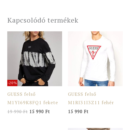
Kapcsolódó termékek
Original
Current
price
price
was:
is:
19
15
990 Ft.
990 Ft.
-20%
GUESS felső
GUESS felső
M1YI69K8FQ1 fekete
M1RI31I3Z11 fehér
19 990
Ft
15 990
Ft
15 990
Ft