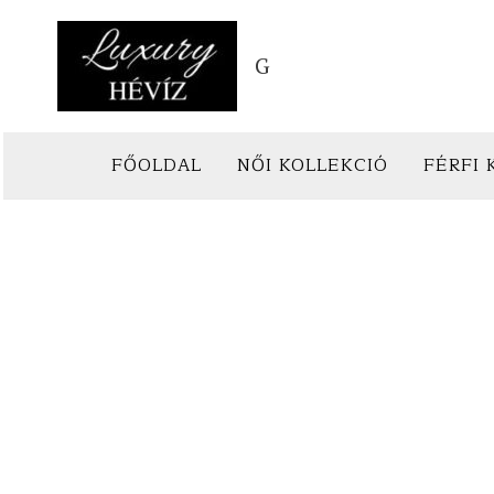
Skip
to
G
content
FŐOLDAL
NŐI KOLLEKCIÓ
FÉRFI 