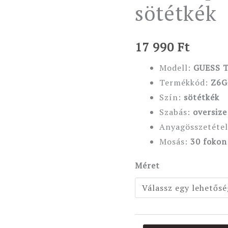
sötétkék
mennyiség
17 990
Ft
Modell:
GUESS 
Termékkód:
Z6G
Szín:
sötétkék
Szabás:
oversize
Anyagösszetétel
Mosás:
30 fokon
Méret