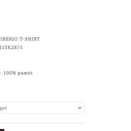
TIBERIO T-SHIRT
I13K2875
:
100% pamut