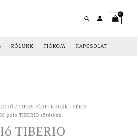
Search
S
RÓLUNK
FIÓKOM
KAPCSOLAT
EKCIÓ
/
GUESS FÉRFI RUHÁK
/
FÉRFI
SS póló TIBERIO sötétkék
ló TIBERIO