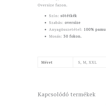
Oversize fazon.
Szín:
sötétkék
Szabás:
oversize
Anyagösszetétel:
100% pamu
Mosás:
30 fokon.
Méret
S, M, XXL
Kapcsolódó termékek
Original
Current