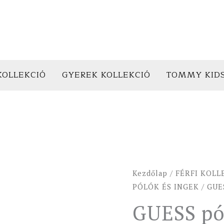
KOLLEKCIÓ
GYEREK KOLLEKCIÓ
TOMMY KID
GUESS
Kezdőlap
/
FÉRFI KOLL
póló
PÓLÓK ÉS INGEK
/ GUE
TIBERIO
GUESS pó
sötétkék