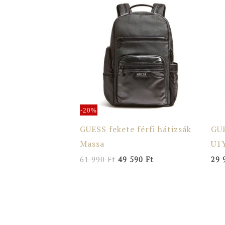
price
price
was:
is:
61
49
990 Ft.
590 Ft.
-20%
GUESS fekete férfi hátizsák
GU
Massa
U1
61 990
Ft
49 590
Ft
29 