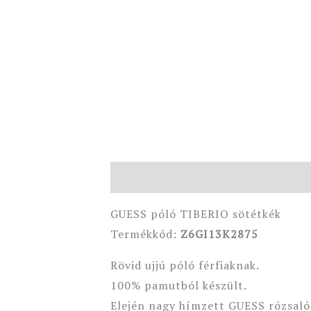
Leírás
További információk
GUESS póló TIBERIO sötétkék
Termékkód:
Z6GI13K2875
Rövid ujjú póló férfiaknak.
100% pamutból készült.
Elején nagy hímzett GUESS rózsalóg