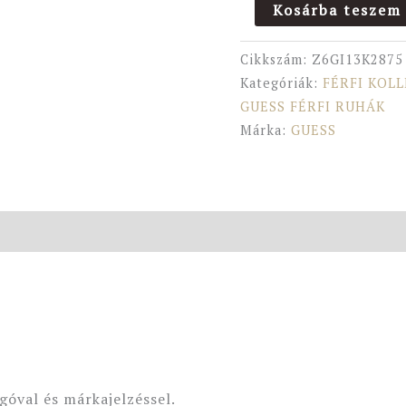
Kosárba teszem
Cikkszám:
Z6GI13K2875
Kategóriák:
FÉRFI KOL
GUESS FÉRFI RUHÁK
Márka:
GUESS
óval és márkajelzéssel.