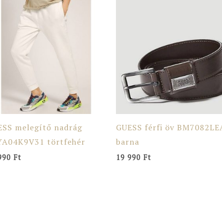
ESS melegítő nadrág
GUESS férfi öv BM7082LE
YA04K9V31 törtfehér
barna
990
Ft
19 990
Ft