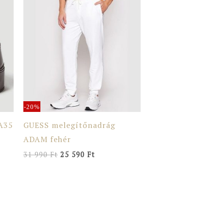
price
price
was:
is:
31
25
990 Ft.
590 Ft.
-20%
A35
GUESS melegítőnadrág
ADAM fehér
31 990
Ft
25 590
Ft