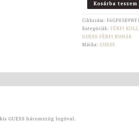
Kosárba teszem
Cikkszám:
F6GP03K9WF
Kategóriák:
FÉRFI KOL
GUESS FÉRFI RUHÁK
Márka:
GUESS
 kis GUESS háromszög logóval.