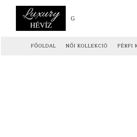
Skip
to
G
content
FŐOLDAL
NŐI KOLLEKCIÓ
FÉRFI 