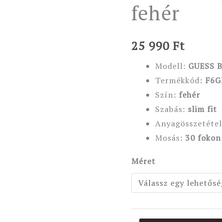
fehér
mennyiség
25 990
Ft
Modell:
GUESS 
Termékkód:
F6G
Szín:
fehér
Szabás:
slim fit
Anyagösszetétel
Mosás:
30 fokon
Méret