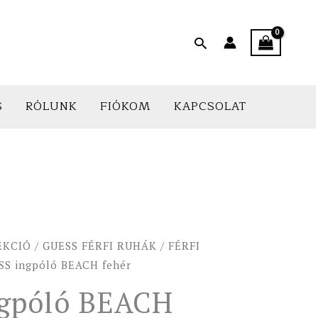
Search
S
RÓLUNK
FIÓKOM
KAPCSOLAT
EKCIÓ
/
GUESS FÉRFI RUHÁK
/
FÉRFI
SS ingpóló BEACH fehér
gpóló BEACH