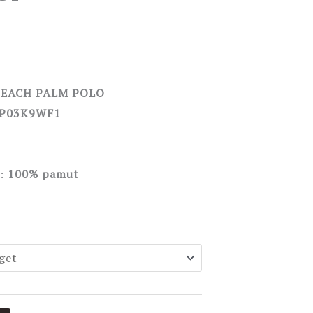
BEACH PALM POLO
P03K9WF1
:
100% pamut