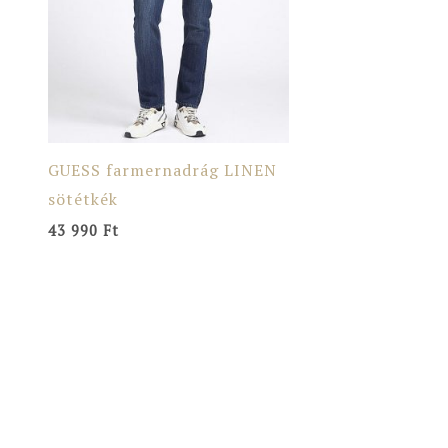
GUESS farmernadrág LINEN
sötétkék
43 990
Ft