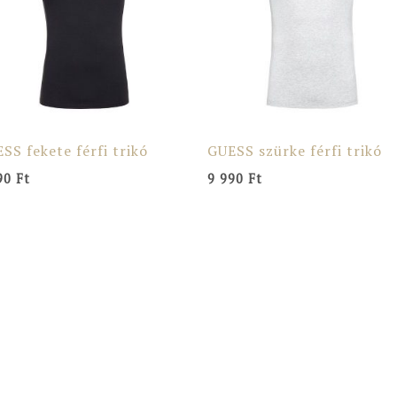
SS fekete férfi trikó
GUESS szürke férfi trikó
90
Ft
9 990
Ft