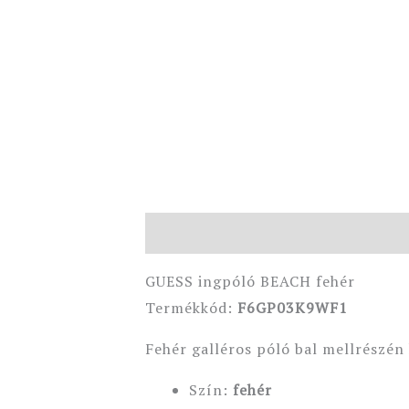
Leírás
További információk
GUESS ingpóló BEACH fehér
Termékkód:
F6GP03K9WF1
Fehér galléros póló bal mellrészén
Szín:
fehér