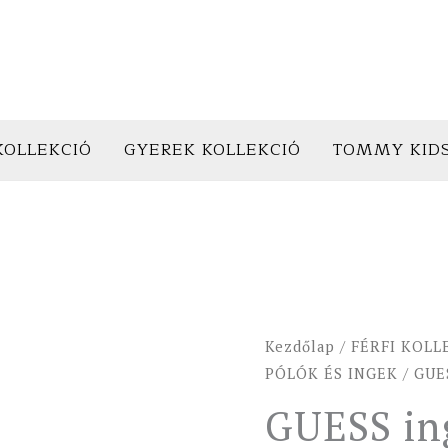
KOLLEKCIÓ
GYEREK KOLLEKCIÓ
TOMMY KID
GUESS
Kezdőlap
/
FÉRFI KOLL
ingpóló
PÓLÓK ÉS INGEK
/ GUE
BEACH
GUESS in
fehér