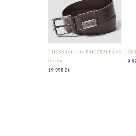
GUESS férfi öv BM7082LEA35
GUE
barna
9 9
19 990
Ft