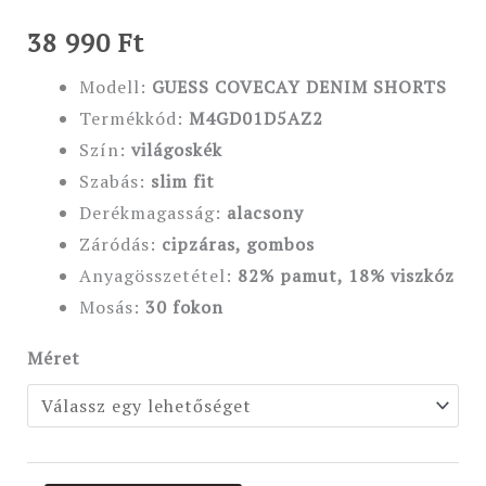
38 990
Ft
Modell:
GUESS COVECAY DENIM SHORTS
Termékkód:
M4GD01D5AZ2
Szín:
világoskék
Szabás:
slim fit
Derékmagasság:
alacsony
Záródás:
cipzáras, gombos
Anyagösszetétel:
82% pamut, 18% viszkóz
Mosás:
30 fokon
Méret