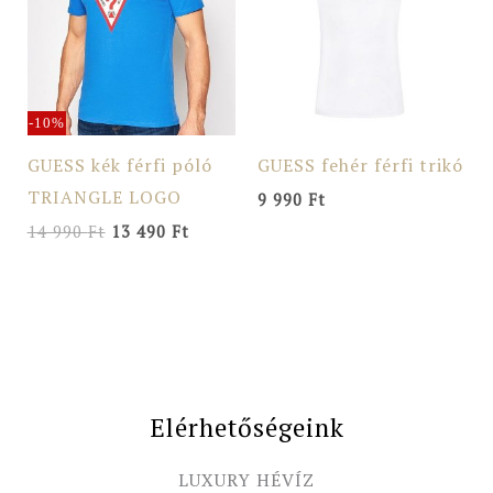
990 Ft.
490 Ft.
-10%
GUESS kék férfi póló
GUESS fehér férfi trikó
TRIANGLE LOGO
9 990
Ft
14 990
Ft
13 490
Ft
Elérhetőségeink
LUXURY HÉVÍZ