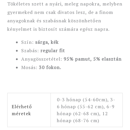
Tökéletes szett a nyári, meleg napokra, melyben
gyermeked nem csak divatos lesz, de a finom
anyagoknak és szabásnak köszönhetően
kényelmet is biztosít számára egész napra.
Szín:
sárga, kék
Szabás:
regular
fit
Anyagösszetétel:
95% pamut, 5% elasztán
Mosás:
30 fokon.
0-3 hónap (54-60cm), 3-
Elérhető
6 hónap (55-62 cm), 6-9
méretek
hónap (62-68 cm), 12
hónap (68-76 cm)