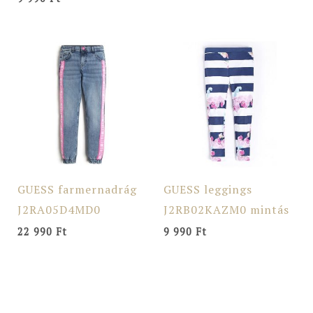
GUESS farmernadrág
GUESS leggings
J2RA05D4MD0
J2RB02KAZM0 mintás
22 990
Ft
9 990
Ft