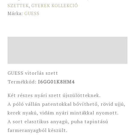
SZETTEK
,
GYEREK KOLLEKCIÓ
Márka:
GUESS
Leírás
További információk
GUESS vitorlás szett
Termékkód:
I6GG01K8HM4
Két részes nyári szett újszülötteknek.
A póló vállán patentokkal bővíthető, rövid ujjú,
kerek nyakú, vidám nyári mintákkal nyomott.
A sort elasztikus anyagú, puha tapintású
farmeranyagból készült.