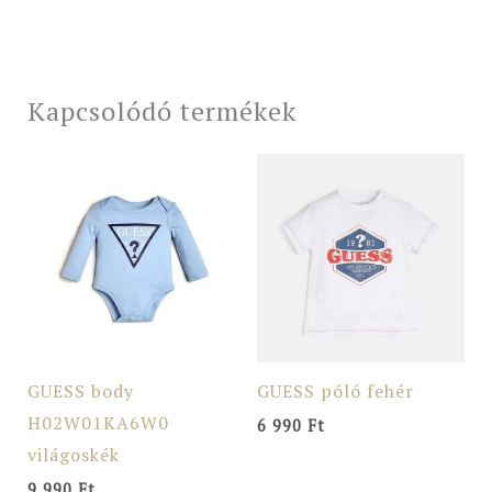
Kapcsolódó termékek
GUESS body
GUESS póló fehér
H02W01KA6W0
6 990
Ft
világoskék
9 990
Ft