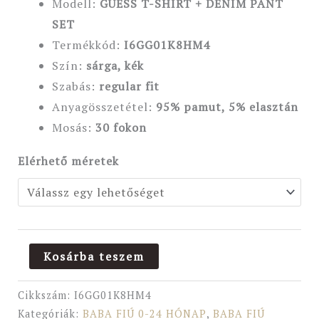
Modell:
GUESS T-SHIRT + DENIM PANT
SET
Termékkód:
I6GG01K8HM4
Szín:
sárga, kék
Szabás:
regular
fit
Anyagösszetétel:
95% pamut, 5% elasztán
Mosás:
30 fokon
Elérhető méretek
Kosárba teszem
Cikkszám:
I6GG01K8HM4
Kategóriák:
BABA FIÚ 0-24 HÓNAP
,
BABA FIÚ