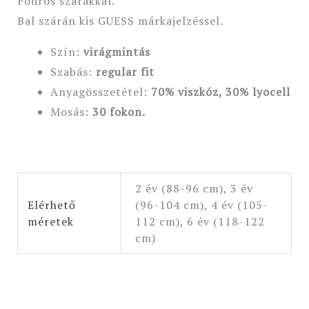
Fodros szárakkal.
Bal szárán kis GUESS márkajelzéssel.
Szín:
virágmintás
Szabás:
regular
fit
Anyagösszetétel:
70% viszkóz, 30% lyocell
Mosás:
30 fokon.
2 év (88-96 cm), 3 év
Elérhető
(96-104 cm), 4 év (105-
méretek
112 cm), 6 év (118-122
cm)