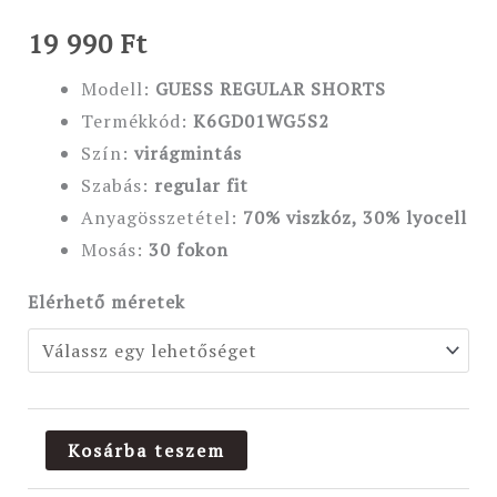
19 990
Ft
Modell:
GUESS REGULAR SHORTS
Termékkód:
K6GD01WG5S2
Szín:
virágmintás
Szabás:
regular
fit
Anyagösszetétel:
70% viszkóz, 30% lyocell
Mosás:
30 fokon
Elérhető méretek
Kosárba teszem