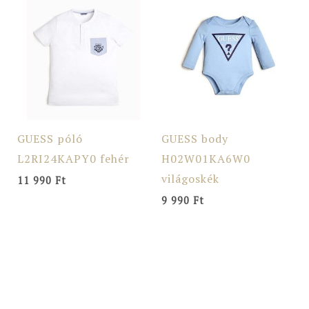
GUESS póló
GUESS body
L2RI24KAPY0 fehér
H02W01KA6W0
világoskék
11 990
Ft
9 990
Ft