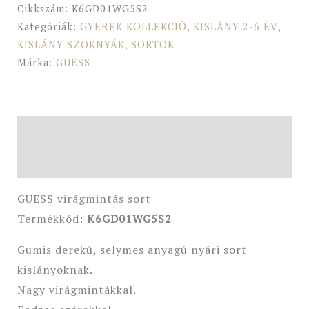
Cikkszám:
K6GD01WG5S2
Kategóriák:
GYEREK KOLLEKCIÓ
,
KISLÁNY 2-6 ÉV
,
KISLÁNY SZOKNYÁK, SORTOK
Márka:
GUESS
Leírás
További információk
GUESS virágmintás sort
Termékkód:
K6GD01WG5S2
Gumis derekú, selymes anyagú nyári sort
kislányoknak.
Nagy virágmintákkal.