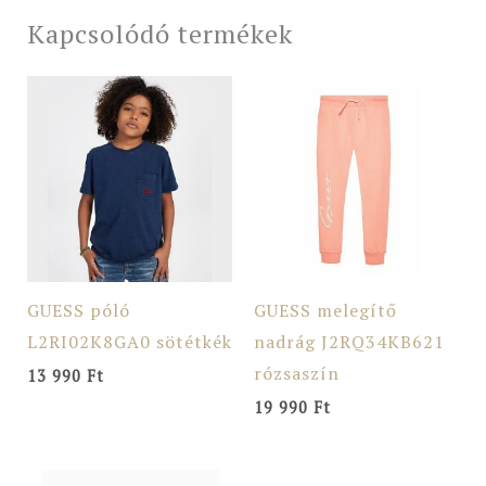
Kapcsolódó termékek
GUESS póló
GUESS melegítő
L2RI02K8GA0 sötétkék
nadrág J2RQ34KB621
rózsaszín
13 990
Ft
19 990
Ft