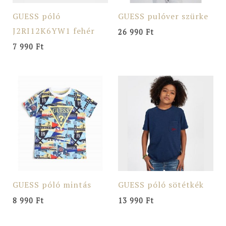
GUESS póló
GUESS pulóver szürke
J2RI12K6YW1 fehér
26 990
Ft
7 990
Ft
GUESS póló mintás
GUESS póló sötétkék
8 990
Ft
13 990
Ft