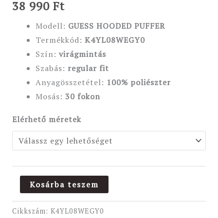
38 990
Ft
Modell:
GUESS HOODED PUFFER
Termékkód:
K4YL08WEGY0
Szín:
virágmintás
Szabás:
regular
fit
Anyagösszetétel:
100% poliészter
Mosás:
30 fokon
Elérhető méretek
Kosárba teszem
Cikkszám:
K4YL08WEGY0