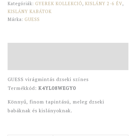
Kategóriák:
GYEREK KOLLEKCIÓ
,
KISLÁNY 2-6 ÉV
,
KISLÁNY KABÁTOK
Márka:
GUESS
Leírás
További információk
GUESS virágmintás dzseki színes
Termékkód:
K4YL08WEGY0
Könnyű, finom tapintású, meleg dzseki
babáknak és kislányoknak.