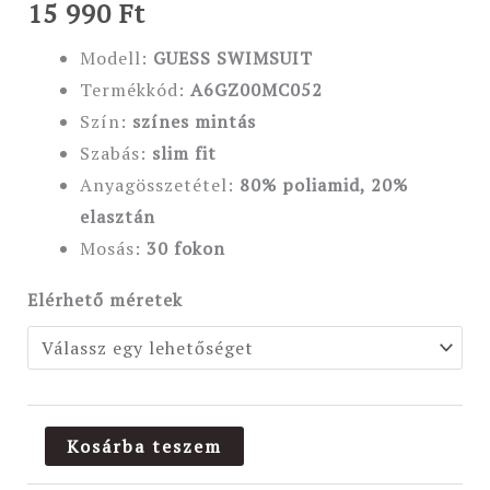
15 990
Ft
Modell:
GUESS SWIMSUIT
Termékkód:
A6GZ00MC052
Szín:
színes mintás
Szabás:
slim fit
Anyagösszetétel:
80
% poliamid, 20%
elasztán
Mosás:
30 fokon
Elérhető méretek
Kosárba teszem