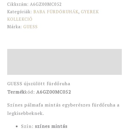
Cikkszám:
A6GZ00MC052
Kategóriák:
BABA FÜRDŐRUHÁK
,
GYEREK
KOLLEKCIÓ
Márka:
GUESS
Leírás
További információk
GUESS újszülött fürdőruha
Termék
kód:
A6GZ00MC052
Színes pálmafa mintás egyberészes fürdőruha a
legkisebbeknek.
Szín:
színes mintás