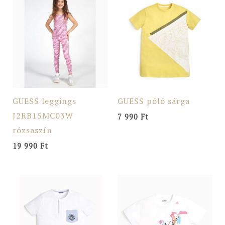
GUESS leggings
GUESS póló sárga
J2RB15MC03W
7 990
Ft
rózsaszín
19 990
Ft