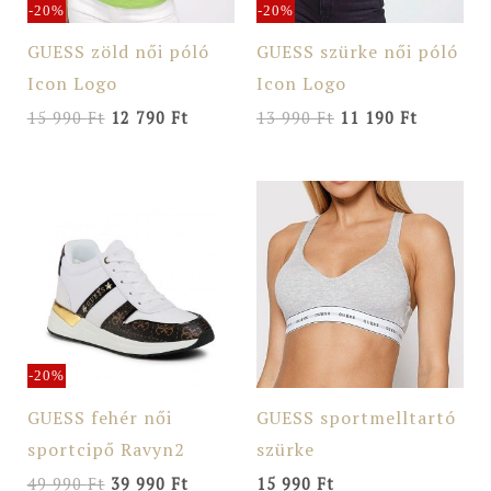
-20%
-20%
GUESS zöld női póló
GUESS szürke női póló
Icon Logo
Icon Logo
15 990
Ft
12 790
Ft
13 990
Ft
11 190
Ft
Original
Current
price
price
was:
is:
49
39
990 Ft.
990 Ft.
-20%
GUESS fehér női
GUESS sportmelltartó
sportcipő Ravyn2
szürke
49 990
Ft
39 990
Ft
15 990
Ft