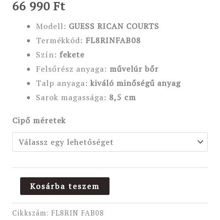
66 990
Ft
Modell:
GUESS RICAN COURTS
Termékkód:
FL8RINFAB08
Szín:
fekete
Felsőrész anyaga:
művelúr bőr
Talp anyaga:
kiváló minőségű anyag
Sarok magassága:
8,5 cm
Cipő méretek
Kosárba teszem
Cikkszám:
FL8RIN FAB08