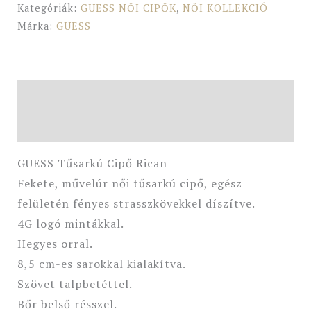
Kategóriák:
GUESS NŐI CIPŐK
,
NŐI KOLLEKCIÓ
Márka:
GUESS
Leírás
További információk
GUESS Tűsarkú Cipő Rican
Fekete, művelúr női tűsarkú cipő, egész
felületén fényes strasszkövekkel díszítve.
4G logó mintákkal.
Hegyes orral.
8,5 cm-es sarokkal kialakítva.
Szövet talpbetéttel.
Bőr belső résszel.