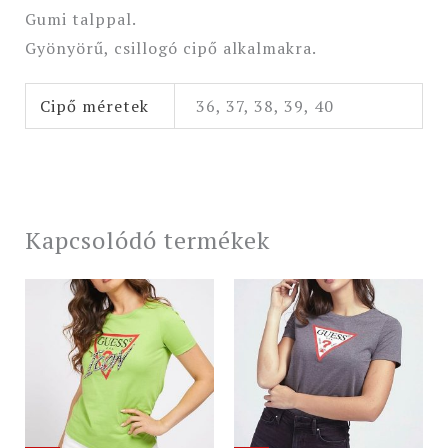
Gumi talppal.
Gyönyörű, csillogó cipő alkalmakra.
Cipő méretek
36, 37, 38, 39, 40
Kapcsolódó termékek
Original
Current
Original
Current
price
price
price
price
was:
is:
was:
is:
15
12
13
11
990 Ft.
790 Ft.
990 Ft.
190 Ft.