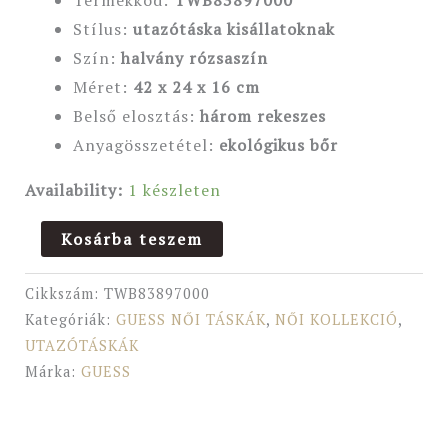
Termékkód:
TWB83897000
Stílus:
utazótáska kisállatoknak
Szín:
halvány rózsaszín
Méret:
42 x 24 x 16 cm
Belső elosztás:
három rekeszes
Anyagösszetétel:
ekológikus bőr
Availability:
1 készleten
Kosárba teszem
Cikkszám:
TWB83897000
Kategóriák:
GUESS NŐI TÁSKÁK
,
NŐI KOLLEKCIÓ
,
UTAZÓTÁSKÁK
Márka:
GUESS