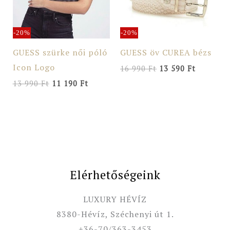
-20%
-20%
GUESS szürke női póló
GUESS öv CUREA bézs
Icon Logo
16 990
Ft
13 590
Ft
13 990
Ft
11 190
Ft
Elérhetőségeink
LUXURY HÉVÍZ
8380-Hévíz, Széchenyi út 1.
+36-70/363-3453