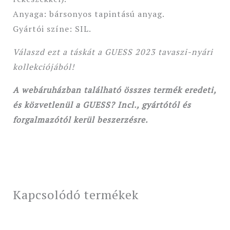
Anyaga: bársonyos tapintású anyag.
Gyártói színe: SIL.
Válaszd ezt a táskát a GUESS 2023 tavaszi-nyári
kollekciójából!
A webáruházban található összes termék eredeti,
és közvetlenül a GUESS? Incl., gyártótól és
forgalmazótól kerül beszerzésre.
Kapcsolódó termékek
Original
Current
Original
Current
price
price
price
price