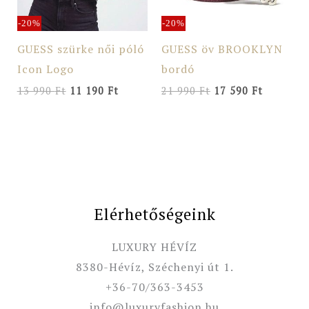
-20%
-20%
GUESS szürke női póló
GUESS öv BROOKLYN
Icon Logo
bordó
13 990
Ft
11 190
Ft
21 990
Ft
17 590
Ft
Elérhetőségeink
LUXURY HÉVÍZ
8380-Hévíz, Széchenyi út 1.
+36-70/363-3453
info@luxuryfashion.hu