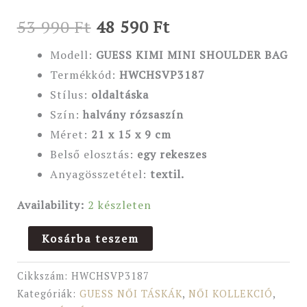
53 990
Ft
48 590
Ft
Modell:
GUESS KIMI MINI SHOULDER BAG
Termékkód:
HWCHSVP3187
Stílus:
oldaltáska
Szín:
halvány rózsaszín
Méret:
21 x 15 x 9 cm
Belső elosztás:
egy rekeszes
Anyagösszetétel:
textil.
Availability:
2 készleten
Kosárba teszem
Cikkszám:
HWCHSVP3187
Kategóriák:
GUESS NŐI TÁSKÁK
,
NŐI KOLLEKCIÓ
,