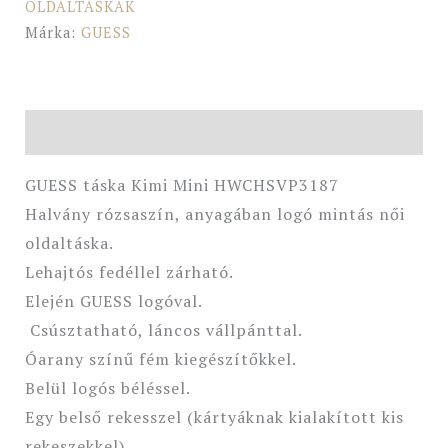
OLDALTÁSKÁK
Márka:
GUESS
Leírás
GUESS táska Kimi Mini HWCHSVP3187
Halvány rózsaszín, anyagában logó mintás női
oldaltáska.
Lehajtós fedéllel zárható.
Elején GUESS logóval.
Csúsztatható, láncos vállpánttal.
Óarany színű fém kiegészítőkkel.
Belül logós béléssel.
Egy belső rekesszel (kártyáknak kialakított kis
rekeszekkel).