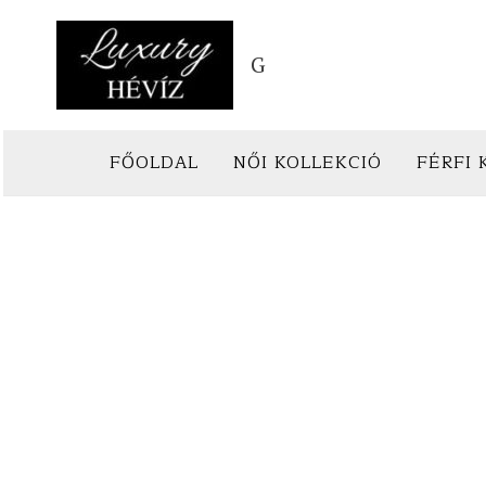
Skip
to
G
content
FŐOLDAL
NŐI KOLLEKCIÓ
FÉRFI 