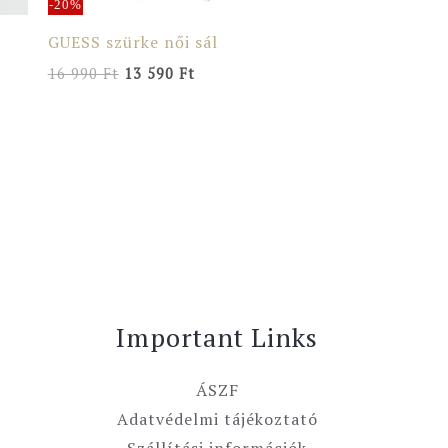
-20%
GUESS szürke női sál
16 990
Ft
13 590
Ft
Important Links
ÁSZF
Adatvédelmi tájékoztató
Szállítási információk