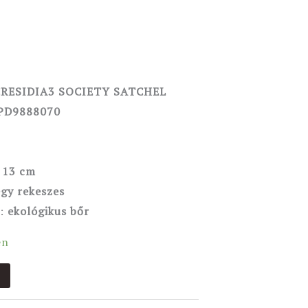
CRESIDIA3 SOCIETY SATCHEL
D9888070
a
 13 cm
gy rekeszes
l:
ekológikus bőr
en