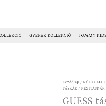
KOLLEKCIÓ
GYEREK KOLLEKCIÓ
TOMMY KID
GUESS
Kezdőlap
/
NŐI KOLLEK
táska
TÁSKÁK
/
KÉZITÁSKÁK
CRESIDIA3
GUESS tá
fekete