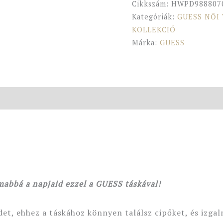
Cikkszám:
HWPD988807
Kategóriák:
GUESS NŐI
KOLLEKCIÓ
Márka:
GUESS
mabbá a napjaid ezzel a GUESS táskával!
det, ehhez a táskához könnyen találsz cipőket, és izga