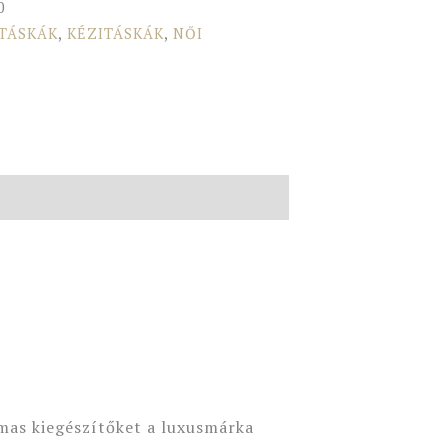
0
 TÁSKÁK
,
KÉZITÁSKÁK
,
NŐI
lmas kiegészítőket a luxusmárka