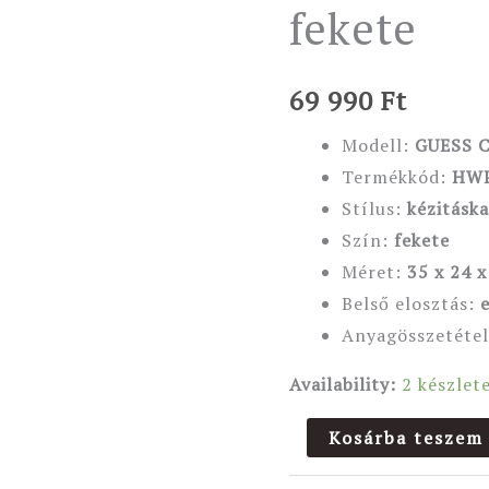
fekete
mennyiség
69 990
Ft
Modell:
GUESS 
Termékkód:
HWP
Stílus:
kézitásk
Szín:
fekete
Méret:
35 x 24 x
Belső elosztás:
e
Anyagösszetéte
Availability:
2 készlet
Kosárba teszem