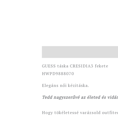
Leírás
GUESS táska CRESIDIA3 fekete
HWPD9888070
Elegáns női kézitáska.
Tedd nagyszerűvé az életed és vidá
Hogy tökéletessé varázsold outfite