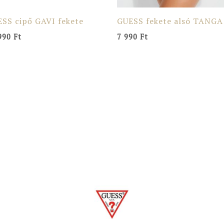
SS cipő GAVI fekete
GUESS fekete alsó TANGA
990
Ft
7 990
Ft