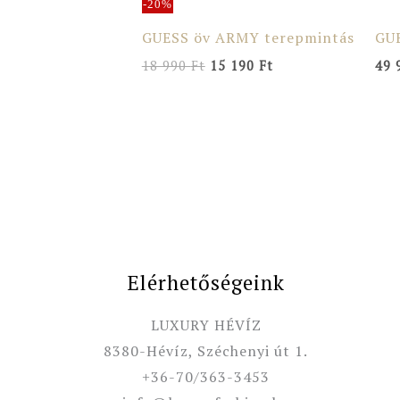
-20%
GUESS öv ARMY terepmintás
GUE
18 990
Ft
15 190
Ft
49 
Elérhetőségeink
LUXURY HÉVÍZ
8380-Hévíz, Széchenyi út 1.
+36-70/363-3453