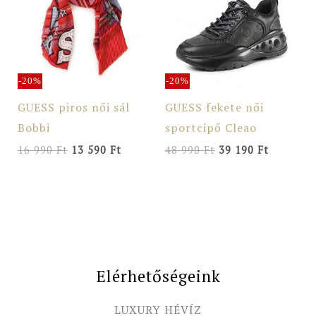
990 Ft.
590 Ft.
990 Ft.
190 Ft.
-20%
-20%
GUESS piros női sál
GUESS fekete női
Bobbi
sportcipő Cleao
16 990
Ft
13 590
Ft
48 990
Ft
39 190
Ft
Elérhetőségeink
LUXURY HÉVÍZ