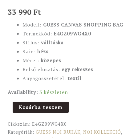
33 990
Ft
Modell:
GUESS CANVAS SHOPPING BAG
Termékkód:
E4GZ09WG4X0
Stílus:
válltáska
Szín:
bézs
Méret:
közepes
Belső elosztás:
egy rekeszes
Anyagösszetétel:
textil
Availability:
3 készleten
Kosárba teszem
Cikkszám:
E4GZ09WG4X0
Kategóriák:
GUESS NŐI RUHÁK
,
NŐI KOLLEKCIÓ
,