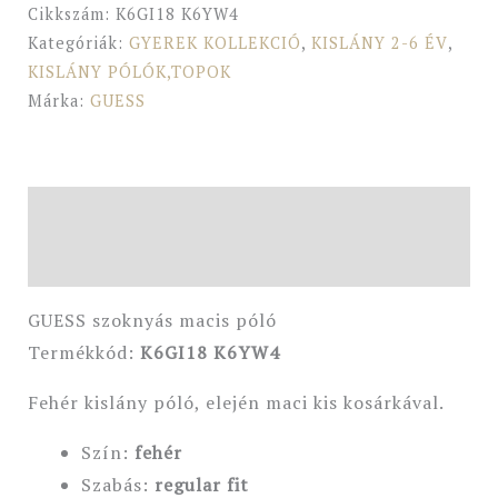
Cikkszám:
K6GI18 K6YW4
Kategóriák:
GYEREK KOLLEKCIÓ
,
KISLÁNY 2-6 ÉV
,
KISLÁNY PÓLÓK,TOPOK
Márka:
GUESS
Leírás
További információk
GUESS szoknyás macis póló
Termékkód:
K6GI18 K6YW4
Fehér kislány póló, elején maci kis kosárkával.
Szín:
fehér
Szabás:
regular
fit