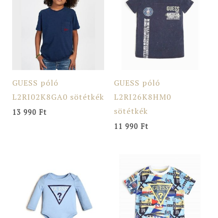
GUESS póló
GUESS póló
L2RI02K8GA0 sötétkék
L2RI26K8HM0
sötétkék
13 990
Ft
11 990
Ft