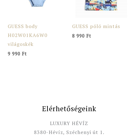
GUESS body
GUESS póló mintás
H02W01KA6W0
8 990
Ft
világoskék
9 990
Ft
Elérhetőségeink
LUXURY HÉVÍZ
8380-Hévíz, Széchenyi út 1.