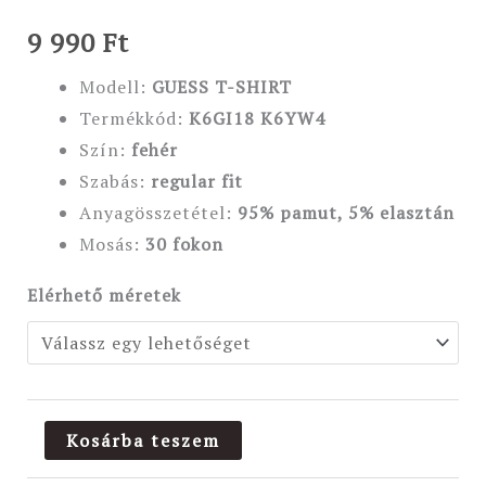
9 990
Ft
Modell:
GUESS T-SHIRT
Termékkód:
K6GI18 K6YW4
Szín:
fehér
Szabás:
regular
fit
Anyagösszetétel:
95% pamut, 5% elasztán
Mosás:
30 fokon
Elérhető méretek
Kosárba teszem