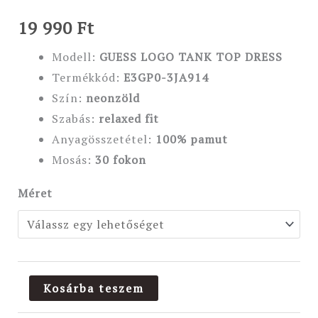
19 990
Ft
Modell:
GUESS LOGO TANK TOP DRESS
Termékkód:
E3GP0-3JA914
Szín:
neonzöld
Szabás:
relaxed
fit
Anyagösszetétel:
100
% pamut
Mosás:
30 fokon
Méret
Kosárba teszem