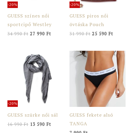
-20%
-20%
GUESS színes női
GUESS piros női
sportcipő Westley
övtáska Pouch
34 990
Ft
27 990
Ft
31 990
Ft
25 590
Ft
Original
Current
price
price
was:
is:
16
13
990 Ft.
590 Ft.
-20%
GUESS szürke női sál
GUESS fekete alsó
TANGA
16 990
Ft
13 590
Ft
7 990
Ft