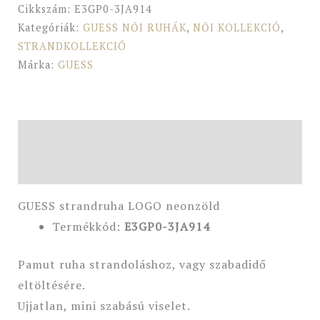
Cikkszám:
E3GP0-3JA914
Kategóriák:
GUESS NŐI RUHÁK
,
NŐI KOLLEKCIÓ
,
STRANDKOLLEKCIÓ
Márka:
GUESS
Leírás
További információk
GUESS strandruha LOGO neonzöld
Termékkód:
E3GP0-3JA914
Pamut ruha strandoláshoz, vagy szabadidő
eltöltésére.
Ujjatlan, mini szabású viselet.