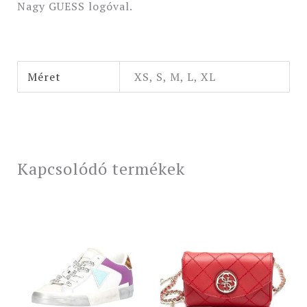
Nagy GUESS logóval.
Méret
XS, S, M, L, XL
Kapcsolódó termékek
Original
Current
Original
Current
price
price
price
price
was:
is:
was:
is:
34
27
31
25
990 Ft.
990 Ft.
990 Ft.
590 Ft.