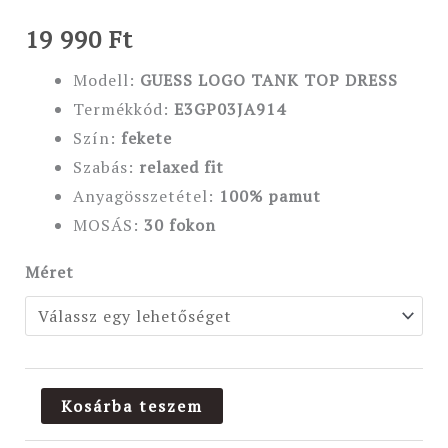
19 990
Ft
Modell:
GUESS LOGO TANK TOP DRESS
Termékkód:
E3GP03JA914
Szín:
fekete
Szabás:
relaxed
fit
Anyagösszetétel:
100
% pamut
MOSÁS:
30 fokon
Méret
Kosárba teszem