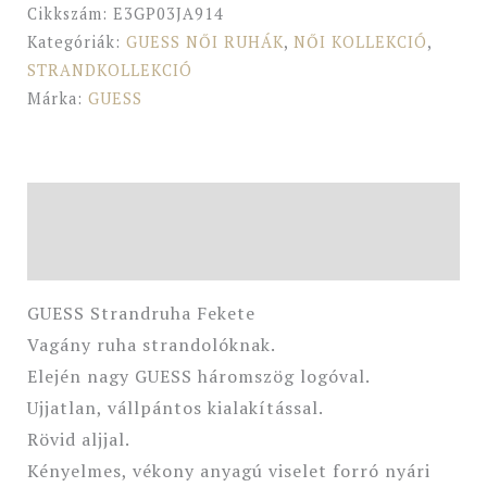
Cikkszám:
E3GP03JA914
Kategóriák:
GUESS NŐI RUHÁK
,
NŐI KOLLEKCIÓ
,
STRANDKOLLEKCIÓ
Márka:
GUESS
Leírás
További információk
GUESS Strandruha Fekete
Vagány ruha strandolóknak.
Elején nagy GUESS háromszög logóval.
Ujjatlan, vállpántos kialakítással.
Rövid aljjal.
Kényelmes, vékony anyagú viselet forró nyári