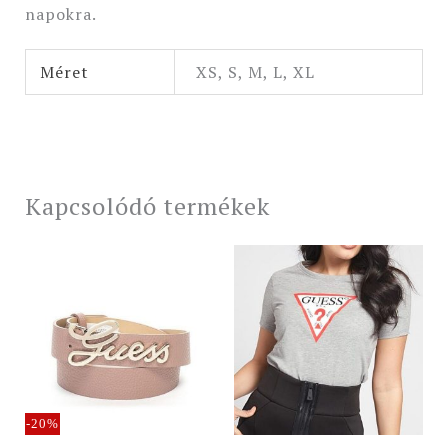
napokra.
Méret
XS, S, M, L, XL
Kapcsolódó termékek
Original
Current
price
price
was:
is:
21
17
990 Ft.
590 Ft.
-20%