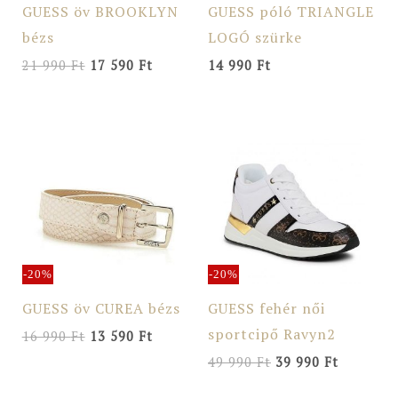
GUESS öv BROOKLYN
GUESS póló TRIANGLE
bézs
LOGÓ szürke
21 990
Ft
17 590
Ft
14 990
Ft
Original
Current
Original
Current
price
price
price
price
was:
is:
was:
is:
16
13
49
39
990 Ft.
590 Ft.
990 Ft.
990 Ft.
-20%
-20%
GUESS öv CUREA bézs
GUESS fehér női
sportcipő Ravyn2
16 990
Ft
13 590
Ft
49 990
Ft
39 990
Ft