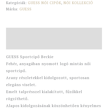
Kategóriák:
GUESS NŐI CIPŐK
,
NŐI KOLLEKCIÓ
Márka:
GUESS
Leírás
További információk
GUESS Sportcipő Beckie
Fehér, anyagában nyomott logó mintás női
sportcipő.
Arany részletekkel kidolgozott, sportosan
elegáns viselet.
Emelt talprésszel kialakított, fűzőkkel
rögzíthető.
Alapos kidolgozásának köszönhetően kényelmes