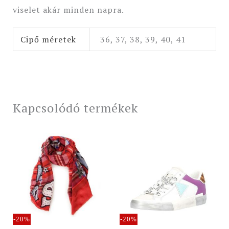
viselet akár minden napra.
Cipő méretek
36, 37, 38, 39, 40, 41
Kapcsolódó termékek
Original
Current
Original
Current
price
price
price
price
was:
is:
was:
is:
16
13
34
27
990 Ft.
590 Ft.
990 Ft.
990 Ft.
-20%
-20%