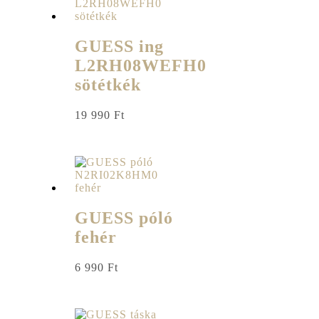
GUESS ing
L2RH08WEFH0
sötétkék
19 990
Ft
GUESS póló
fehér
6 990
Ft