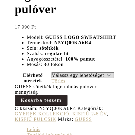
pulóver
17 990
Ft
Modell:
GUESS LOGO SWEATSHIRT
Termékkód:
N5YQ00KA6R4
Szín:
sötétkék
Szabás:
regular
fit
Anyagösszetétel:
100% pamut
Mosás:
30 fokon
Elérhető
méretek
Törlés
GUESS sötétkék logó mintás pulóver
mennyiség
Kosárba teszem
Cikkszám:
N5YQ00KA6R4
Kategóriák:
GYEREK KOLLEKCIÓ
,
KISFIÚ 2-6 ÉV
,
KISFIÚ PULCSIK
Márka:
GUESS
Leírás
További információk