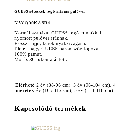
GUESS sötétkék logó mintás pulóver
N5YQ00KA6R4
Normál szabású, GUESS logó mintákkal
nyomott pulóver fiúknak.
Hosszú ujjú, kerek nyakkivágású.
Elején nagy GUESS háromszög logóval.
100% pamut.
Mosás 30 fokon ajánlott.
Elérhető
2 év (88-96 cm), 3 év (96-104 cm), 4
méretek
év (105-112 cm), 5 év (113-118 cm)
Kapcsolódó termékek