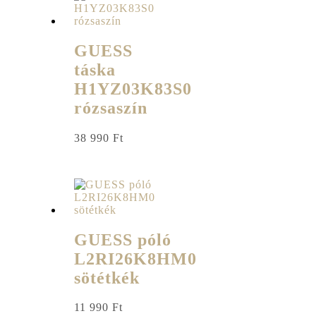
GUESS
táska
H1YZ03K83S0
rózsaszín
38 990
Ft
GUESS póló
L2RI26K8HM0
sötétkék
11 990
Ft