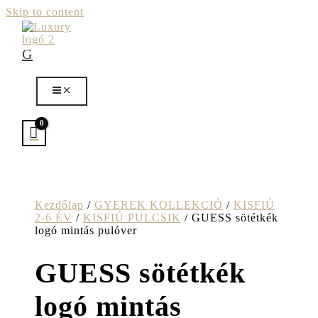
Skip to content
G
Kezdőlap
/
GYEREK KOLLEKCIÓ
/
KISFIÚ
2-6 ÉV
/
KISFIÚ PULCSIK
/ GUESS sötétkék
logó mintás pulóver
GUESS sötétkék
logó mintás