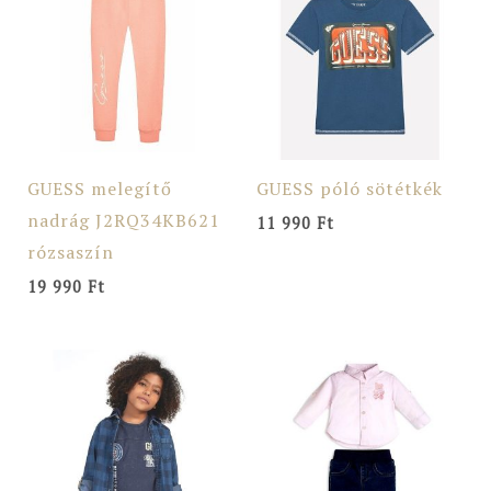
GUESS melegítő
GUESS póló sötétkék
nadrág J2RQ34KB621
11 990
Ft
rózsaszín
19 990
Ft