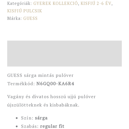
Kategóriák:
GYEREK KOLLEKCIÓ
,
KISFIÚ 2-6 ÉV
,
KISFIÚ PULCSIK
Márka:
GUESS
Leírás
További információk
GUESS sárga mintás pulóver
Termékkód:
N6GQ00-KA6R4
Vagány és divatos hosszú ujjú pulóver
újszülötteknek és kisbabáknak.
Szín:
sárga
Szabás:
regular fit