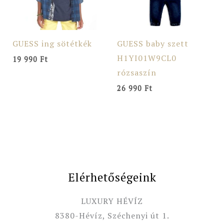
GUESS ing sötétkék
GUESS baby szett
H1YI01W9CL0
19 990
Ft
rózsaszín
26 990
Ft
Elérhetőségeink
LUXURY HÉVÍZ
8380-Hévíz, Széchenyi út 1.