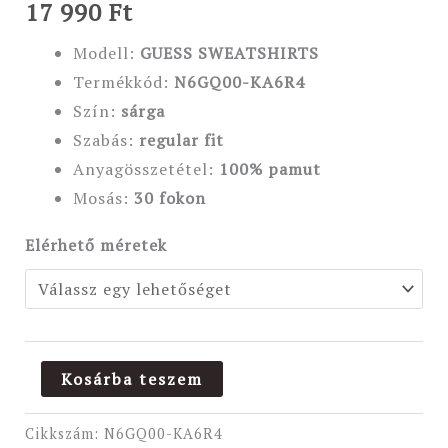
17 990
Ft
Modell:
GUESS SWEATSHIRTS
Termékkód:
N6GQ00-KA6R4
Szín:
sárga
Szabás:
regular fit
Anyagösszetétel:
100
% pamut
Mosás:
30 fokon
Elérhető méretek
Kosárba teszem
Cikkszám:
N6GQ00-KA6R4