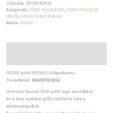
Cikkszám:
Z6GI07K2852
Kategóriák:
FÉRFI KOLLEKCIÓ
,
FÉRFI PÓLÓK ÉS
INGEK
,
GUESS FÉRFI RUHÁK
Márka:
GUESS
Leírás
További információk
GUESS póló OVIDIO világosbarna
Termékkód:
Z6GI07K2852
Oversize fazonú férfi póló logó mintákkal.
Ez a laza szabású póló tökéletes társ a
mindennapokra.