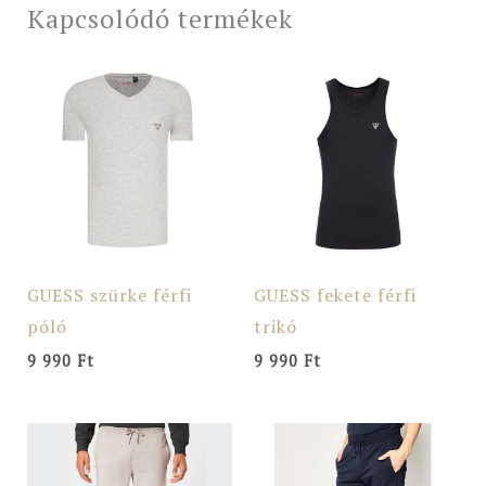
Kapcsolódó termékek
GUESS szürke férfi
GUESS fekete férfi
póló
trikó
9 990
Ft
9 990
Ft
Original
Current
price
price
was:
is: