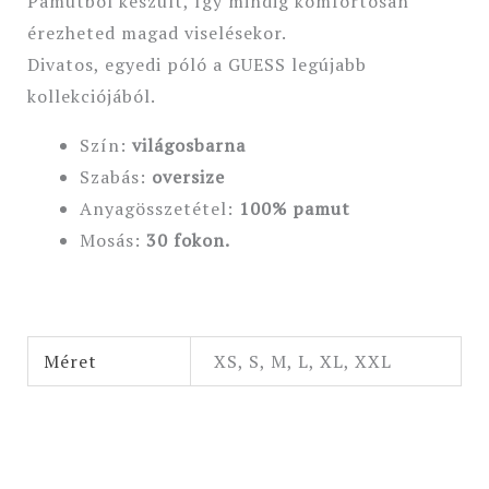
Pamutból készült, így mindig komfortosan
érezheted magad viselésekor.
Divatos, egyedi póló a GUESS legújabb
kollekciójából.
Szín:
világosbarna
Szabás:
oversize
Anyagösszetétel:
100% pamut
Mosás:
30 fokon.
Méret
XS, S, M, L, XL, XXL