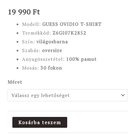
19 990
Ft
Modell:
GUESS OVIDIO T-SHIRT
Termékkód:
Z6GI07K2852
Szín:
világosbarna
Szabás:
oversize
Anyagösszetétel:
100% pamut
Mosás:
30 fokon
Méret
Kosárba teszem