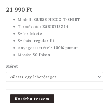
21 990
Ft
Modell:
GUESS NICCO T-SHIRT
Termékkód:
Z5BI07I3Z14
Szín:
fekete
Szabás:
regular fit
Anyagösszetétel:
100
% pamut
Mosás:
30 fokon
Méret
Kosárba teszem