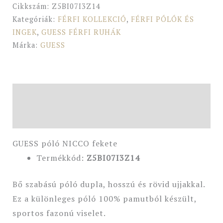
Cikkszám:
Z5BI07I3Z14
Kategóriák:
FÉRFI KOLLEKCIÓ
,
FÉRFI PÓLÓK ÉS
INGEK
,
GUESS FÉRFI RUHÁK
Márka:
GUESS
Leírás
További információk
GUESS póló NICCO fekete
Termékkód:
Z5BI07I3Z14
Bő szabású póló dupla, hosszú és rövid ujjakkal.
Ez a különleges póló 100% pamutból készült,
sportos fazonú viselet.