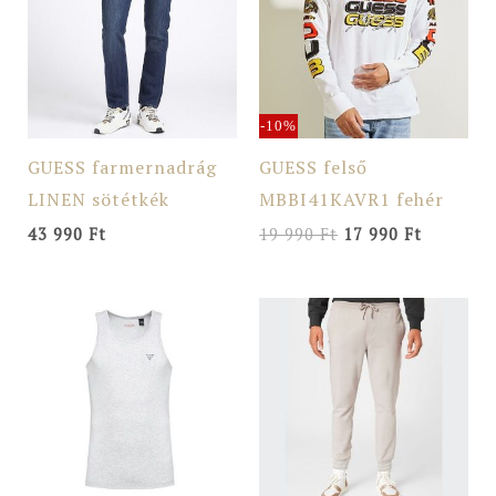
990 Ft.
990 Ft.
-10%
GUESS farmernadrág
GUESS felső
LINEN sötétkék
MBBI41KAVR1 fehér
43 990
Ft
19 990
Ft
17 990
Ft