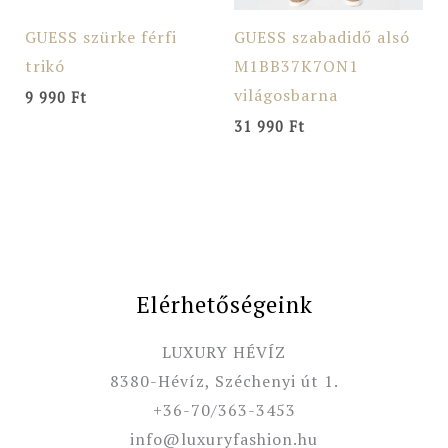
GUESS szürke férfi
GUESS szabadidő alsó
trikó
M1BB37K7ON1
világosbarna
9 990
Ft
31 990
Ft
Elérhetőségeink
LUXURY HÉVÍZ
8380-Hévíz, Széchenyi út 1.
+36-70/363-3453
info@luxuryfashion.hu