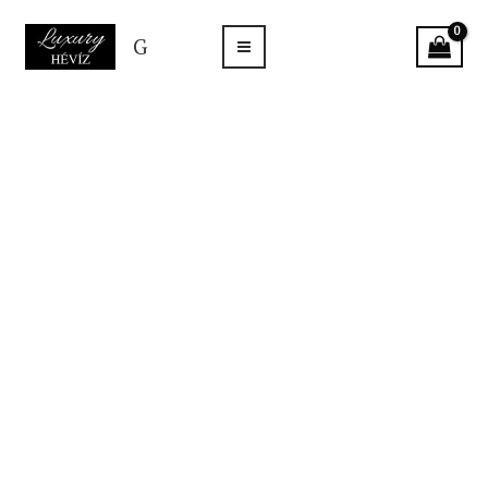
Skip
G
to
content
GUESS
öv
VIKKY
kék
mennyiség