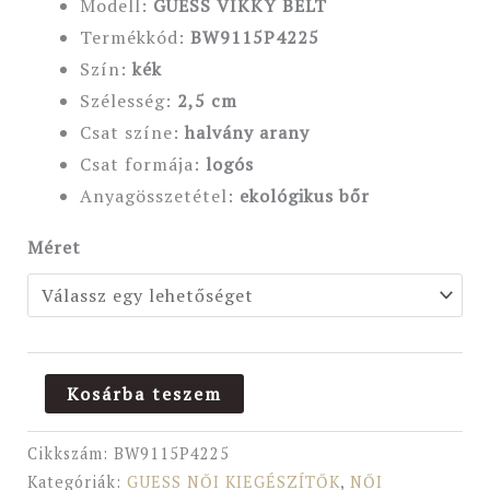
Modell:
GUESS VIKKY BELT
Termékkód:
BW9115P4225
Szín:
kék
Szélesség:
2,5 cm
Csat színe:
halvány arany
Csat formája:
logós
Anyagösszetétel:
ekológikus bőr
Méret
Kosárba teszem
Cikkszám:
BW9115P4225
Kategóriák:
GUESS NŐI KIEGÉSZÍTŐK
,
NŐI