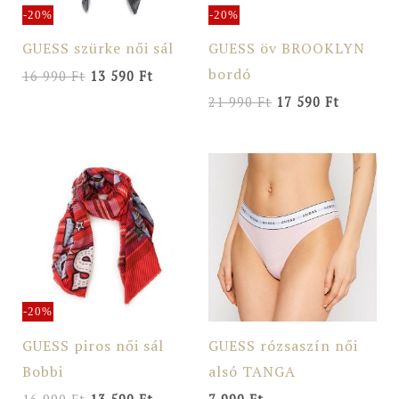
-20%
-20%
GUESS szürke női sál
GUESS öv BROOKLYN
bordó
16 990
Ft
13 590
Ft
21 990
Ft
17 590
Ft
Original
Current
price
price
was:
is:
16
13
990 Ft.
590 Ft.
-20%
GUESS piros női sál
GUESS rózsaszín női
Bobbi
alsó TANGA