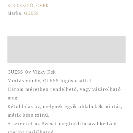
KOLLEKCIÓ
,
ÖVEK
Márka:
GUESS
Leírás
További információk
GUESS Öv Vikky Kék
Mintás női öv, GUESS logós csattal.
Három méretben rendelhető, vagy vásárolható
meg.
Kétoldalas öv, melynek egyik oldala kék mintás,
másik bézs színű.
A színeket az övcsat megfordításával kedved
szerint variálhatod.