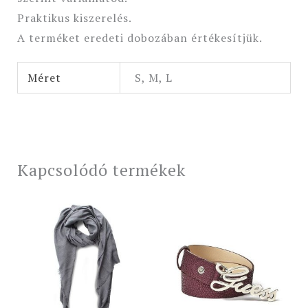
Praktikus kiszerelés.
A terméket eredeti dobozában értékesítjük.
Méret
S, M, L
Kapcsolódó termékek
Original
Current
Original
Current
price
price
price
price
was:
is:
was:
is:
16
13
21
17
990 Ft.
590 Ft.
990 Ft.
590 Ft.