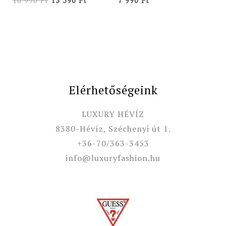
16 990
Ft
13 590
Ft
7 990
Ft
Elérhetőségeink
LUXURY HÉVÍZ
8380-Hévíz, Széchenyi út 1.
+36-70/363-3453
info@luxuryfashion.hu