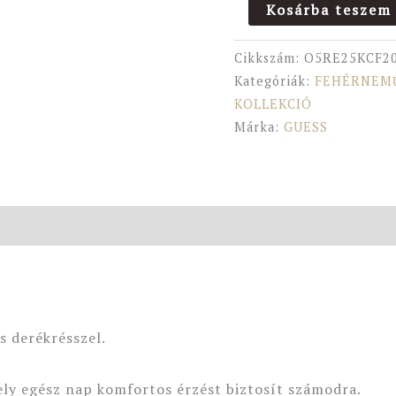
Kosárba teszem
Cikkszám:
O5RE25KCF2
Kategóriák:
FEHÉRNEM
KOLLEKCIÓ
Márka:
GUESS
s derékrésszel.
ly egész nap komfortos érzést biztosít számodra.