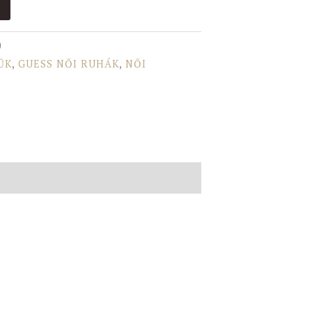
0
ŰK
,
GUESS NŐI RUHÁK
,
NŐI