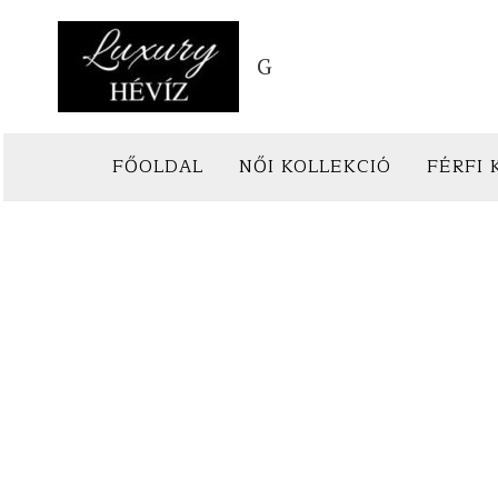
Skip
to
G
content
FŐOLDAL
NŐI KOLLEKCIÓ
FÉRFI 