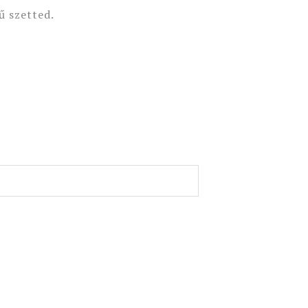
ű szetted.
Original
Current