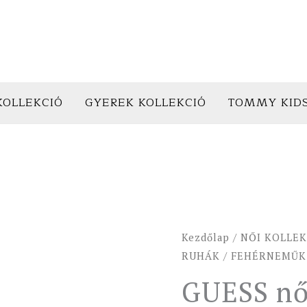
KOLLEKCIÓ
GYEREK KOLLEKCIÓ
TOMMY KID
GUESS
Kezdőlap
/
NŐI KOLLEK
női
RUHÁK
/
FEHÉRNEMŰK
alsó
GUESS nő
BRAZIL