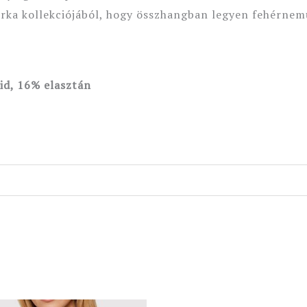
rka kollekciójából, hogy összhangban legyen fehérnem
id, 16% elasztán
L
Original
Current