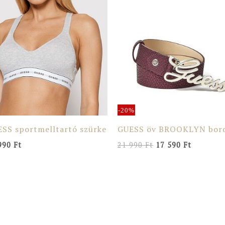
price
price
was:
is:
21
17
990 Ft.
590 Ft.
-20%
SS sportmelltartó szürke
GUESS öv BROOKLYN bor
990
Ft
21 990
Ft
17 590
Ft