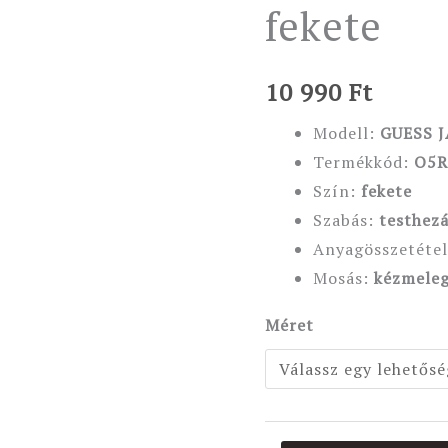
fekete
fekete
mennyiség
10 990
Ft
Modell:
GUESS 
Termékkód:
O5R
Szín:
fekete
Szabás:
testhezá
Anyagösszetéte
Mosás:
kézmeleg
Méret