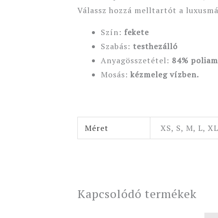
Válassz hozzá melltartót a luxusmá
Szín:
fekete
Szabás:
testhezálló
Anyagösszetétel:
84% poliam
Mosás:
kézmeleg vízben.
Méret
XS, S, M, L, X
Kapcsolódó termékek
Original
Current