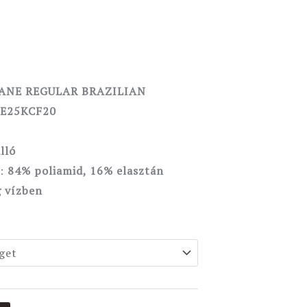
JANE REGULAR BRAZILIAN
E25KCF20
lló
l:
84% poliamid, 16% elasztán
 vízben