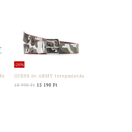
price
price
was:
is:
18
15
990 Ft.
190 Ft.
-20%
dó
GUESS öv ARMY terepmintás
18 990
Ft
15 190
Ft