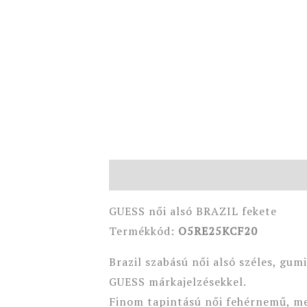
Leírás
További információk
GUESS női alsó BRAZIL fekete
Termékkód:
O5RE25KCF20
Brazil szabású női alsó széles, gumi
GUESS márkajelzésekkel.
Finom tapintású női fehérnemű, me