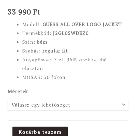
33 990
Ft
Modell:
GUESS ALL OVER LOGO JACKET
Termékkód:
J2GL05WDEZ0
Szín:
bézs
Szabás:
regular
fit
Anyagösszetétel: 96% viszkóz, 4%
elasztán
MOSÁS: 30 fokon
Méretek
Kosárba teszem