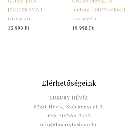
GUESS póló
GUESS melegítő
J2RI10K6YW1
nadrág J2RQ34KB621
rózsaszín
rózsaszín
13 990
Ft
19 990
Ft
Elérhetőségeink
LUXURY HÉVÍZ
8380-Hévíz, Széchenyi út 1.
+36-70/363-3453
info@luxuryfashion.hu