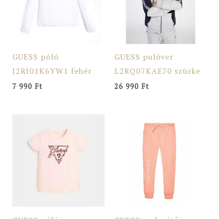
GUESS póló
GUESS pulóver
J2RI01K6YW1 fehér
L2RQ07KAE70 szürke
7 990
Ft
26 990
Ft