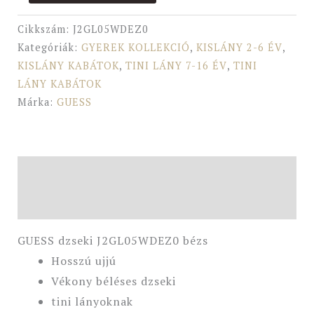
Cikkszám:
J2GL05WDEZ0
Kategóriák:
GYEREK KOLLEKCIÓ
,
KISLÁNY 2-6 ÉV
,
KISLÁNY KABÁTOK
,
TINI LÁNY 7-16 ÉV
,
TINI
LÁNY KABÁTOK
Márka:
GUESS
Leírás
További információk
GUESS dzseki J2GL05WDEZ0 bézs
Hosszú ujjú
Vékony béléses dzseki
tini lányoknak