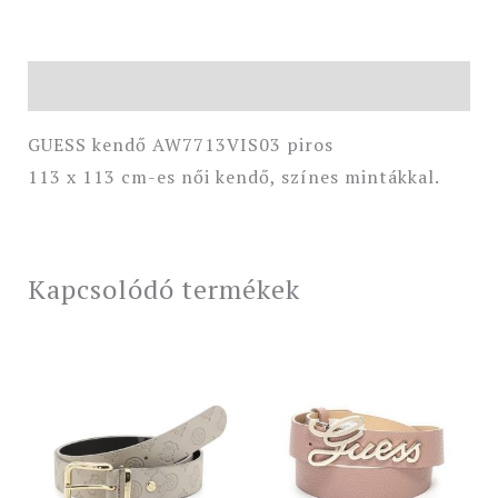
Leírás
GUESS kendő AW7713VIS03 piros
113 x 113 cm-es női kendő, színes mintákkal.
Kapcsolódó termékek
Original
Current
price
price
was:
is:
21
17
990 Ft.
590 Ft.