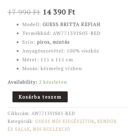
17 990
Ft
14 390
Ft
Modell:
GUESS
BRITTA KEFIAH
Termékkód: AW7713VIS03-RED
Szín:
piros, mintás
Anyagösszetétel: 100% viszkóz
Méret: 115 x 115 cm
Mosás: kézmeleg vízben
Availability:
2 készleten
Kosárba teszem
Cikkszám:
AW7713VIS03-RED
Kategóriák:
GUESS NŐI KIEGÉSZÍTŐK
,
KENDŐK
ÉS SÁLAK
,
NŐI KOLLEKCIÓ