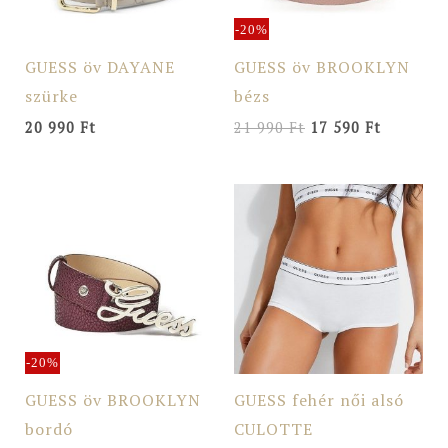
-20%
GUESS öv DAYANE
GUESS öv BROOKLYN
szürke
bézs
20 990
Ft
21 990
Ft
17 590
Ft
Original
Current
price
price
was:
is:
21
17
990 Ft.
590 Ft.
-20%
GUESS öv BROOKLYN
GUESS fehér női alsó
bordó
CULOTTE