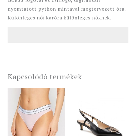
GUESS logóval és csillogó, digitálisan
nyomtatott python mintával megtervezett óra.
Különleges női karóra különleges nőknek.
Kapcsolódó termékek
Original
Current
price
price
was:
is:
51
41
990 Ft.
590 Ft.