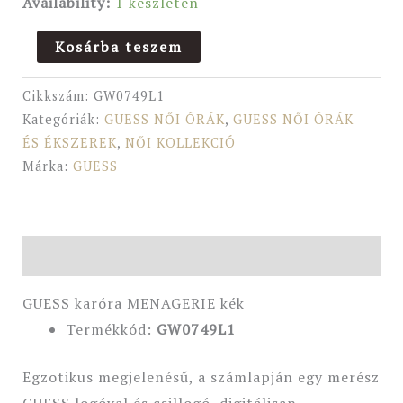
Availability:
1 készleten
Kosárba teszem
Cikkszám:
GW0749L1
Kategóriák:
GUESS NŐI ÓRÁK
,
GUESS NŐI ÓRÁK
ÉS ÉKSZEREK
,
NŐI KOLLEKCIÓ
Márka:
GUESS
Leírás
GUESS karóra MENAGERIE kék
Termékkód:
GW0749L1
Egzotikus megjelenésű, a számlapján egy merész