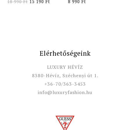
18 990
Ft
15 190
Ft
8 990
Ft
Elérhetőségeink
LUXURY HÉVÍZ
8380-Hévíz, Széchenyi út 1.
+36-70/363-3453
info@luxuryfashion.hu