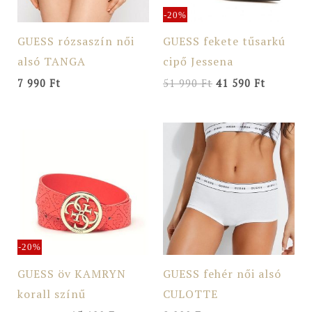
-20%
GUESS rózsaszín női
GUESS fekete tűsarkú
alsó TANGA
cipő Jessena
7 990
Ft
51 990
Ft
41 590
Ft
Original
Current
price
price
was:
is:
18
15
990 Ft.
190 Ft.
-20%
GUESS öv KAMRYN
GUESS fehér női alsó
korall színű
CULOTTE