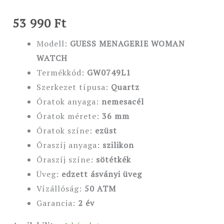
53 990
Ft
Modell:
GUESS MENAGERIE WOMAN
WATCH
Termékkód:
GW0749L1
Szerkezet típusa:
Quartz
Óratok anyaga:
nemesacél
Óratok mérete:
36 mm
Óratok színe:
ezüst
Óraszíj anyaga:
szilikon
Óraszíj színe:
sötétkék
Üveg:
edzett ásványi üveg
Vízállóság:
50 ATM
Garancia:
2 év