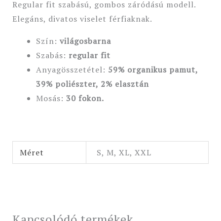
Regular fit szabású, gombos záródású modell.
Elegáns, divatos viselet férfiaknak.
Szín:
világosbarna
Szabás:
regular fit
Anyagösszetétel:
59% organikus pamut,
39% poliészter, 2% elasztán
Mosás:
30 fokon.
Méret
S, M, XL, XXL
Kapcsolódó termékek