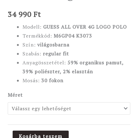
34 990
Ft
Modell:
GUESS ALL OVER 4G LOGO POLO
Termékkód:
M6GP04 K3073
Szín:
világosbarna
Szabás:
regular fit
Anyagösszetétel:
59% organikus pamut,
39% poliészter, 2% elasztán
Mosás:
30 fokon
Méret
Kosárba teszem