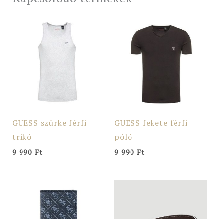
GUESS szürke férfi
GUESS fekete férfi
trikó
póló
9 990
Ft
9 990
Ft
Original
Current
price
price
was:
is:
32
26
990 Ft.
390 Ft.