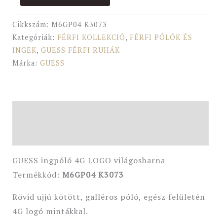
Cikkszám:
M6GP04 K3073
Kategóriák:
FÉRFI KOLLEKCIÓ
,
FÉRFI PÓLÓK ÉS
INGEK
,
GUESS FÉRFI RUHÁK
Márka:
GUESS
Leírás
További információk
GUESS ingpóló 4G LOGO világosbarna
Termékkód:
M6GP04 K3073
Rövid ujjú kötött, galléros póló, egész felületén
4G logó mintákkal.