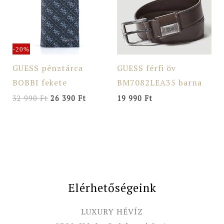
-20%
GUESS pénztárca
GUESS férfi öv
BOBBI fekete
BM7082LEA35 barna
32 990
Ft
26 390
Ft
19 990
Ft
Elérhetőségeink
LUXURY HÉVÍZ