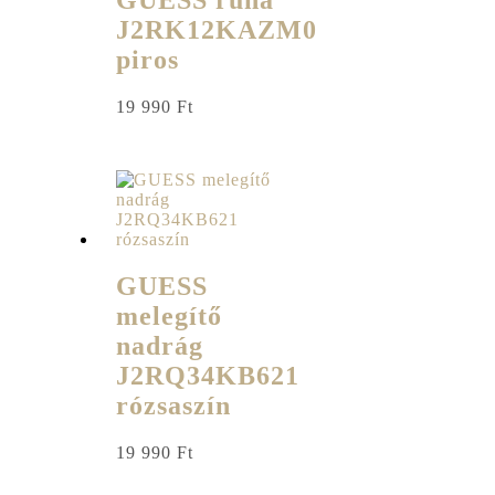
GUESS ruha
J2RK12KAZM0
piros
19 990
Ft
GUESS
melegítő
nadrág
J2RQ34KB621
rózsaszín
19 990
Ft