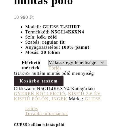
mintás póló
10 990
Ft
Modell:
GUESS T-SHIRT
Termékkód:
N5GI14K6XN4
Szín:
kék, zöld
Szabás:
regular
fit
Anyagösszetétel:
100% pamut
Mosás:
30 fokon
Elérhető
méretek
Törlés
GUESS hullám mintás póló mennyiség
Kosárba teszem
Cikkszám:
N5GI14K6XN4
Kategóriák:
GYEREK KOLLEKCIÓ
,
KISFIÚ 2-6 ÉV
,
KISFIÚ PÓLÓK, INGEK
Márka:
GUESS
Leírás
További információk
GUESS hullám mintás póló