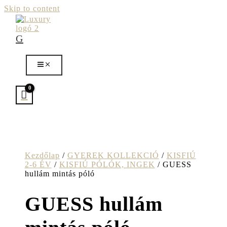
Skip to content
G
Kezdőlap
/
GYEREK KOLLEKCIÓ
/
KISFIÚ
2-6 ÉV
/
KISFIÚ PÓLÓK, INGEK
/ GUESS
hullám mintás póló
GUESS hullám