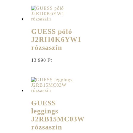
GUESS póló
J2RI10K6YW1
rózsaszín
13 990
Ft
GUESS
leggings
J2RB15MC03W
rózsaszín