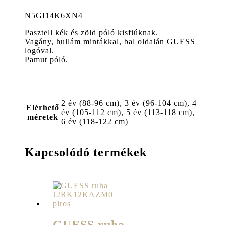
N5GI14K6XN4
Pasztell kék és zöld póló kisfiúknak.
Vagány, hullám mintákkal, bal oldalán GUESS
logóval.
Pamut póló.
2 év (88-96 cm), 3 év (96-104 cm), 4
Elérhető
év (105-112 cm), 5 év (113-118 cm),
méretek
6 év (118-122 cm)
Kapcsolódó termékek