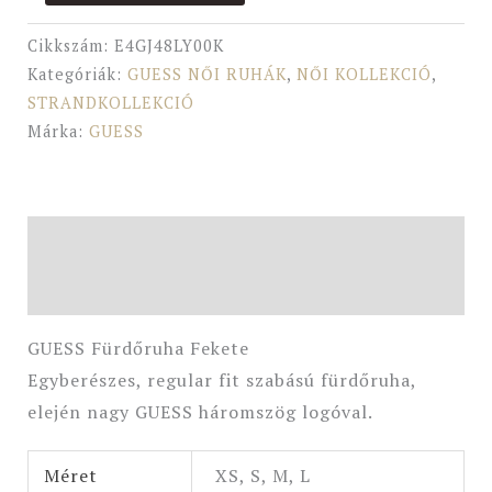
Cikkszám:
E4GJ48LY00K
Kategóriák:
GUESS NŐI RUHÁK
,
NŐI KOLLEKCIÓ
,
STRANDKOLLEKCIÓ
Márka:
GUESS
Leírás
További információk
GUESS Fürdőruha Fekete
Egyberészes, regular fit szabású fürdőruha,
elején nagy GUESS háromszög logóval.
Méret
XS, S, M, L