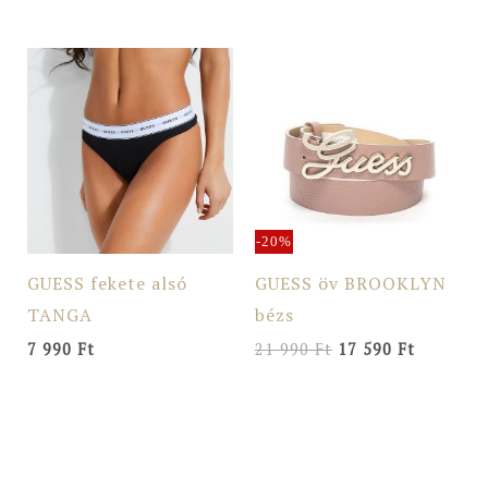
Original
Current
price
price
was:
is:
21
17
990 Ft.
590 Ft.
-20%
GUESS fekete alsó
GUESS öv BROOKLYN
TANGA
bézs
7 990
Ft
21 990
Ft
17 590
Ft