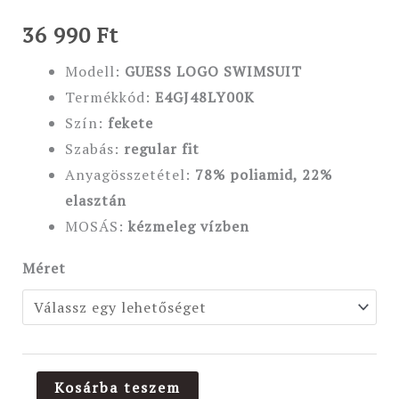
36 990
Ft
Modell:
GUESS LOGO SWIMSUIT
Termékkód:
E4GJ48LY00K
Szín:
fekete
Szabás:
regular
fit
Anyagösszetétel:
78
% poliamid, 22%
elasztán
MOSÁS:
kézmeleg vízben
Méret
Kosárba teszem