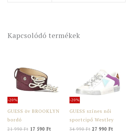
Kapcsolódó termékek
Original
Current
Original
Current
price
price
price
price
was:
is:
was:
is:
21
17
34
27
990 Ft.
590 Ft.
990 Ft.
990 Ft.
-20%
-20%
GUESS öv BROOKLYN
GUESS színes női
bordó
sportcipő Westley
21 990
Ft
17 590
Ft
34 990
Ft
27 990
Ft