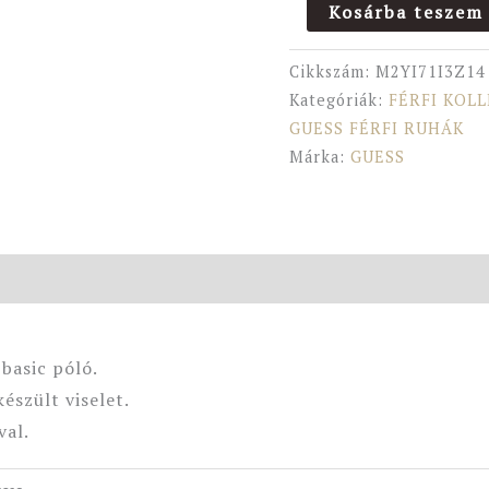
Kosárba teszem
Cikkszám:
M2YI71I3Z14
Kategóriák:
FÉRFI KOL
GUESS FÉRFI RUHÁK
Márka:
GUESS
 basic póló.
észült viselet.
val.