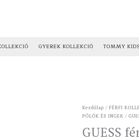
KOLLEKCIÓ
GYEREK KOLLEKCIÓ
TOMMY KID
GUESS
Kezdőlap
/
FÉRFI KOLL
férfi
PÓLÓK ÉS INGEK
/ GUES
póló
GUESS fér
ORIGINAL