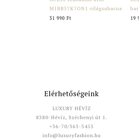
M1BB37K7ON1 világosbarna
ba
31 990
Ft
19 
Elérhetőségeink
LUXURY HÉVÍZ
8380-Hévíz, Széchenyi út 1.
+36-70/363-3453
info@luxuryfashion.hu