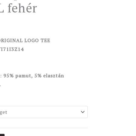
 fehér
ORIGINAL LOGO TEE
I71I3Z14
:
95%
pamut, 5% elasztán
.