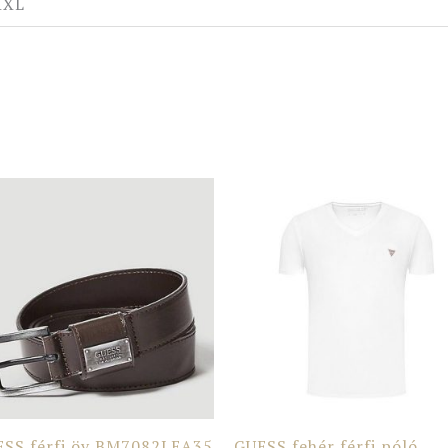
XXL
ESS férfi öv BM7082LEA35
GUESS fehér férfi póló