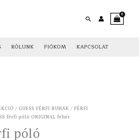
Search
S
RÓLUNK
FIÓKOM
KAPCSOLAT
EKCIÓ
/
GUESS FÉRFI RUHÁK
/
FÉRFI
S férfi póló ORIGINAL fehér
fi póló