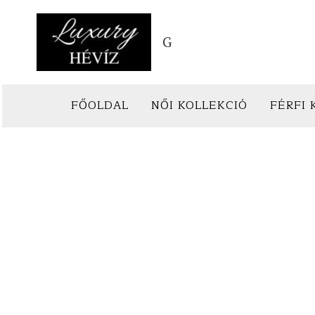
Skip
to
G
content
FŐOLDAL
NŐI KOLLEKCIÓ
FÉRFI 