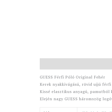
Leírás
További információk
GUESS Férfi Póló Original Fehér
Kerek nyakkivágású, rövid ujjú férfi
Kissé elasztikus anyagú, pamutból k
Elején nagy GUESS háromszög logó