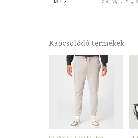
Méret
XS, M, L, XL, 
Kapcsolódó termékek
GUESS szabadidő alsó
GU