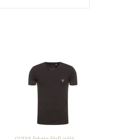
GUESS fekete férfi póló