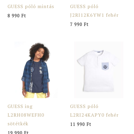
GUESS póló mintás
GUESS póló
J2RI12K6YW1 fehér
8 990
Ft
7 990
Ft
GUESS ing
GUESS póló
L2RH08WEFH0
L2RI24KAPY0 fehér
sötétkék
11 990
Ft
19 990
Ft