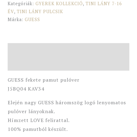
Kategóriák:
GYEREK KOLLEKCIÓ
,
TINI LÁNY 7-16
ÉV
,
TINI LÁNY PULCSIK
Márka:
GUESS
Leírás
További információk
GUESS fekete pamut pulóver
J5BQ04 KAV34
Elején nagy GUESS háromszög logó lenyomatos
pulóver lányoknak.
Hímzett LOVE felirattal.
100% pamutból készült.