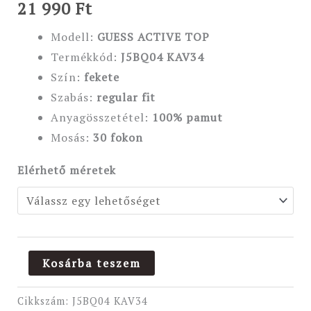
21 990
Ft
Modell:
GUESS ACTIVE TOP
Termékkód:
J5BQ04 KAV34
Szín:
fekete
Szabás:
regular
fit
Anyagösszetétel:
100% pamut
Mosás:
30 fokon
Elérhető méretek
Kosárba teszem
Cikkszám:
J5BQ04 KAV34