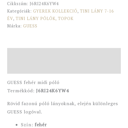
Cikkszám:
J6RI24K6YW4
Kategóriák:
GYEREK KOLLEKCIÓ
,
TINI LÁNY 7-16
ÉV
,
TINI LÁNY PÓLÓK, TOPOK
Márka:
GUESS
Leírás
További információk
GUESS fehér midi póló
Termékkód:
J6RI24K6YW4
Rövid fazonú póló lányoknak, elején különleges
GUESS logóval.
Szín:
fehér