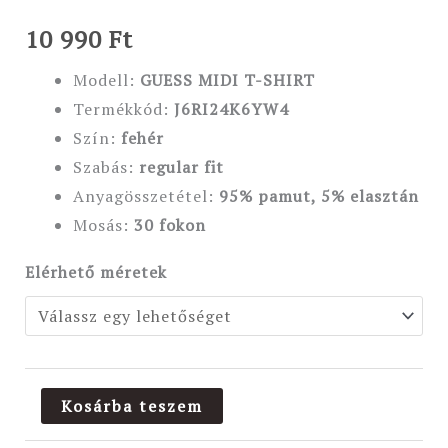
10 990
Ft
Modell:
GUESS MIDI T-SHIRT
Termékkód:
J6RI24K6YW4
Szín:
fehér
Szabás:
regular fit
Anyagösszetétel:
95% pamut, 5% elasztán
Mosás:
30 fokon
Elérhető méretek
Kosárba teszem