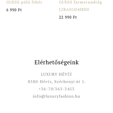
GUESS póló fehér
GUESS farmernadrág
J2RA05D4MD0
6 990
Ft
22 990
Ft
Elérhetőségeink
LUXURY HÉVÍZ
8380-Hévíz, Széchenyi út 1.
+36-70/363-3453
info@luxuryfashion.hu