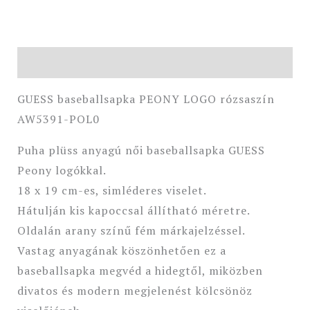
Leírás
GUESS baseballsapka PEONY LOGO rózsaszín
AW5391-POL0
Puha plüss anyagú női baseballsapka GUESS
Peony logókkal.
18 x 19 cm-es, simléderes viselet.
Hátulján kis kapoccsal állítható méretre.
Oldalán arany színű fém márkajelzéssel.
Vastag anyagának köszönhetően ez a
baseballsapka megvéd a hidegtől, miközben
divatos és modern megjelenést kölcsönöz