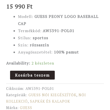
15 990
Ft
Modell:
GUESS PEONY LOGO BASEBALL
CAP
Termékkód:
AW5391-POL01
Stílus:
sportos
Szín:
rózsaszín
Anyagösszetétel:
100% pamut
Availability:
2 készleten
Kosárba teszem
Cikkszám:
AW5391-POL01
Kategóriák:
GUESS NŐI KIEGÉSZÍTŐK
,
NŐI
KOLLEKCIÓ
,
SAPKÁK ÉS KALAPOK
Márka:
GUESS