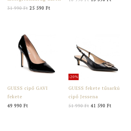
31 990
Ft
25 590
Ft
Original
Current
price
price
was:
is:
51
41
990 Ft.
590 Ft.
-20%
GUESS cipő GAVI
GUESS fekete tűsarkú
fekete
cipő Jessena
49 990
Ft
51 990
Ft
41 590
Ft