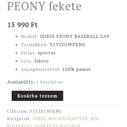
PEONY fekete
15 990
Ft
Modell:
GUESS PEONY BASEBALL CAP
Termékkód:
V5YZ01WFKN0
Stílus:
sportos
Szín:
fekete
Anyagösszetétel:
100% pamut
Availability:
1 készleten
Kosárba teszem
Cikkszám:
V5YZ01WFKN0
Kategóriák:
GUESS NŐI KIEGÉSZÍTŐK
,
NŐI
KOLLEKCIÓ
,
SAPKÁK ÉS KALAPOK