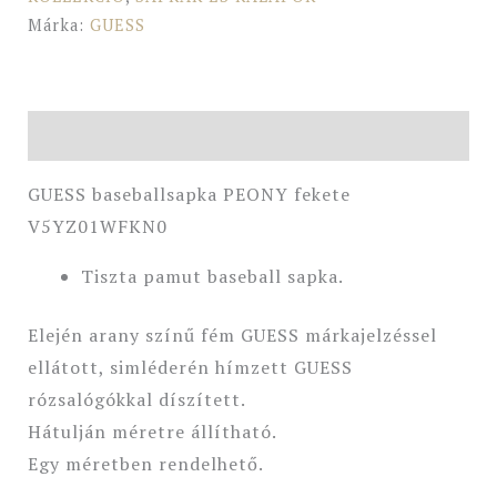
Márka:
GUESS
Leírás
GUESS baseballsapka PEONY fekete
V5YZ01WFKN0
Tiszta pamut baseball sapka.
Elején arany színű fém GUESS márkajelzéssel
ellátott, simléderén hímzett GUESS
rózsalógókkal díszített.
Hátulján méretre állítható.
Egy méretben rendelhető.