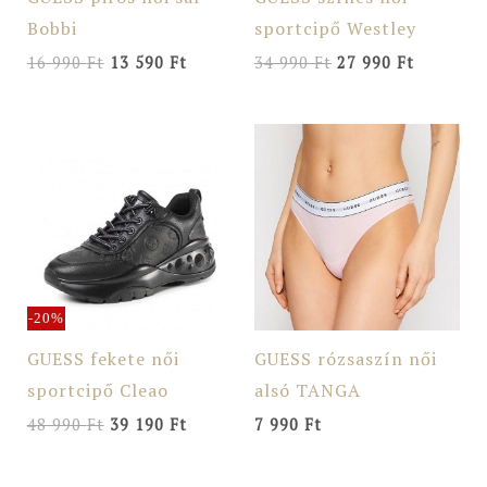
Bobbi
sportcipő Westley
16 990
Ft
13 590
Ft
34 990
Ft
27 990
Ft
Original
Current
price
price
was:
is:
48
39
990 Ft.
190 Ft.
-20%
GUESS fekete női
GUESS rózsaszín női
sportcipő Cleao
alsó TANGA
48 990
Ft
39 190
Ft
7 990
Ft