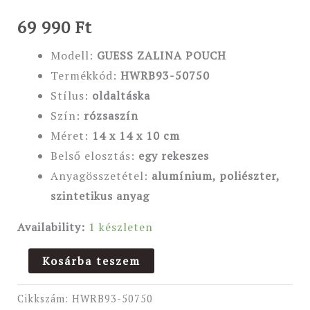
69 990
Ft
Modell:
GUESS ZALINA POUCH
Termékkód:
HWRB93-50750
Stílus:
oldaltáska
Szín:
rózsaszín
Méret:
14 x 14 x 10 cm
Belső elosztás:
egy rekeszes
Anyagösszetétel:
alumínium, poliészter,
szintetikus anyag
Availability:
1 készleten
Kosárba teszem
Cikkszám:
HWRB93-50750