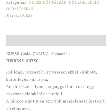
Kategóriák:
GUESS NŐI TÁSKÁK
,
NŐI KOLLEKCIÓ
,
OLDALTÁSKÁK
Márka:
GUESS
Leírás
GUESS táska ZALINA rózsaszín
HWRB93-50750
Csillogó, rózsaszín strasszkövekkel kirakott,
különleges kis táska.
Belső része selymes anyaggal borított, egy
rekeszes kialakítású modell.
A láncos pánt még extrább megjelenést biztosít
viselőjének.