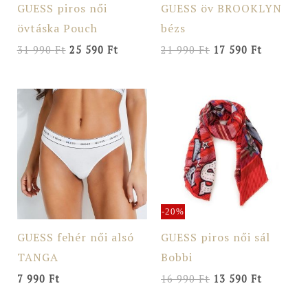
GUESS piros női
GUESS öv BROOKLYN
övtáska Pouch
bézs
31 990
Ft
25 590
Ft
21 990
Ft
17 590
Ft
Original
Current
price
price
was:
is:
16
13
990 Ft.
590 Ft.
-20%
GUESS fehér női alsó
GUESS piros női sál
TANGA
Bobbi
7 990
Ft
16 990
Ft
13 590
Ft