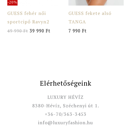
-20%
GUESS fehér női
GUESS fekete alsó
sportcipő Ravyn2
TANGA
49 990
Ft
39 990
Ft
7 990
Ft
Elérhetőségeink
LUXURY HÉVÍZ
8380-Hévíz, Széchenyi út 1.
+36-70/363-3453
info@luxuryfashion.hu