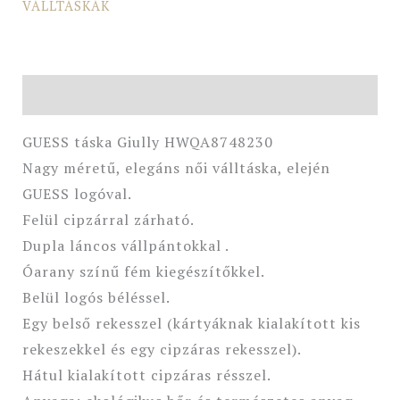
VÁLLTÁSKÁK
Leírás
GUESS táska Giully HWQA8748230
Nagy méretű, elegáns női válltáska, elején
GUESS logóval.
Felül cipzárral zárható.
Dupla láncos vállpántokkal .
Óarany színű fém kiegészítőkkel.
Belül logós béléssel.
Egy belső rekesszel (kártyáknak kialakított kis
rekeszekkel és egy cipzáras rekesszel).
Hátul kialakított cipzáras résszel.