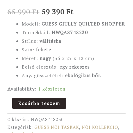
65 990
Ft
59 390
Ft
Modell:
GUESS GIULLY QUILTED SHOPPER
Termékkód:
HWQA8748230
Stílus:
válltáska
Szín:
fekete
Méret:
nagy
(35 x 27 x 12 cm)
Belső elosztás:
egy rekeszes
Anyagösszetétel:
ekológikus bőr.
Availability:
1 készleten
Kosárba teszem
Cikkszám:
HWQA8748230
Kategóriák:
GUESS NŐI TÁSKÁK
,
NŐI KOLLEKCIÓ
,