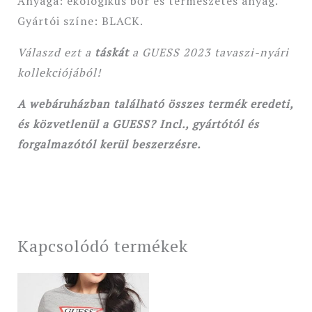
Anyaga: ekológikus bőr és természetes anyag.
Gyártói színe: BLACK.
Válaszd ezt a
táskát
a GUESS 2023 tavaszi-nyári
kollekciójából!
A webáruházban található összes termék eredeti,
és közvetlenül a GUESS? Incl., gyártótól és
forgalmazótól kerül beszerzésre.
Kapcsolódó termékek
Original
Current
price
price
was:
is: