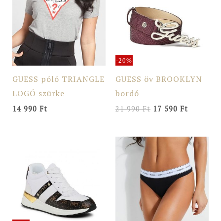
21
17
990 Ft.
590 Ft.
-20%
GUESS póló TRIANGLE
GUESS öv BROOKLYN
LOGÓ szürke
bordó
14 990
Ft
21 990
Ft
17 590
Ft
Original
Current
price
price
was:
is:
49
39
990 Ft.
990 Ft.