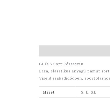
Leírás
További információk
GUESS Sort Rózsaszín
Laza, elasztikus anyagú pamut sort
Viseld szabadidődben, sportoláshoz
Méret
S, L, XL