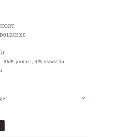
SHORT
D01KC5X0
it
l:
96
% pamut, 4% elasztán
n