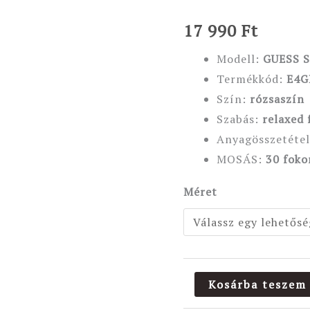
17 990
Ft
Modell:
GUESS 
Termékkód:
E4G
Szín:
rózsaszín
Szabás:
relaxed
f
Anyagösszetéte
MOSÁS:
30 foko
Méret
Kosárba teszem