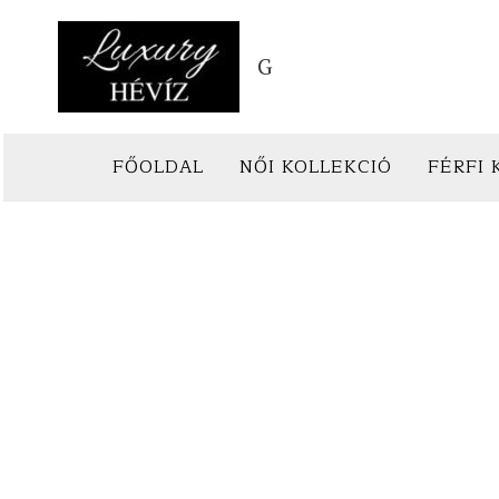
Skip
to
G
content
FŐOLDAL
NŐI KOLLEKCIÓ
FÉRFI 