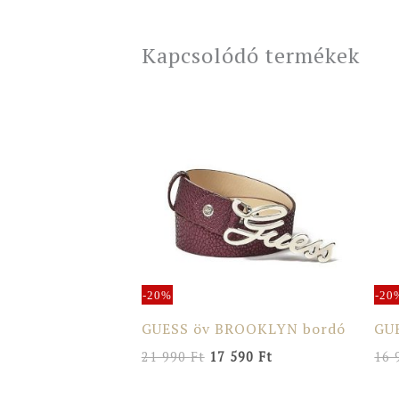
Kapcsolódó termékek
Original
Current
price
price
was:
is:
21
17
990 Ft.
590 Ft.
-20%
-20
GUESS öv BROOKLYN bordó
GUE
21 990
Ft
17 590
Ft
16 