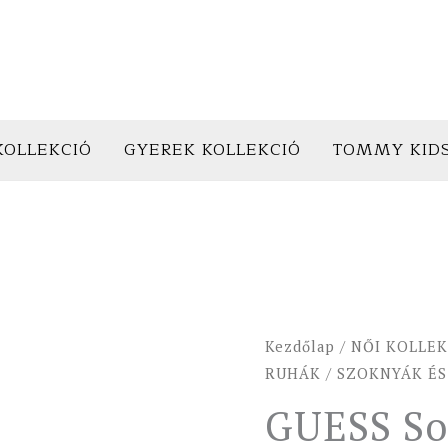
KOLLEKCIÓ
GYEREK KOLLEKCIÓ
TOMMY KID
GUESS
Kezdőlap
/
NŐI KOLLEK
Sort
RUHÁK
/
SZOKNYÁK ÉS
Rózsaszín
GUESS So
mennyiség