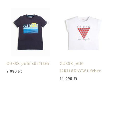
GUESS póló sötétkék
GUESS póló
J2RI18K6YW1 fehér
7 990
Ft
11 990
Ft