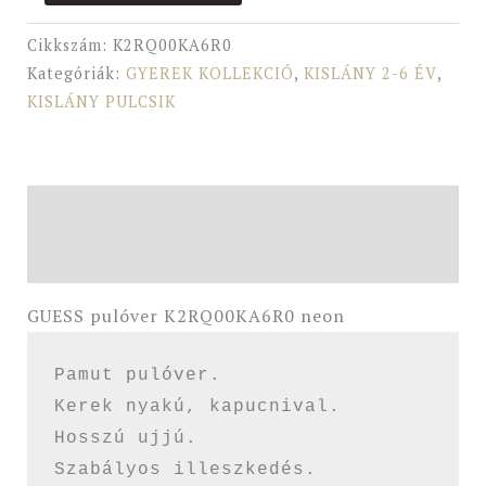
Cikkszám:
K2RQ00KA6R0
Kategóriák:
GYEREK KOLLEKCIÓ
,
KISLÁNY 2-6 ÉV
,
KISLÁNY PULCSIK
Leírás
További információk
GUESS pulóver K2RQ00KA6R0 neon
Pamut pulóver.

Kerek nyakú, kapucnival.

Hosszú ujjú.

Szabályos illeszkedés.
