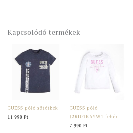
Kapcsolódó termékek
GUESS póló sötétkék
GUESS póló
J2RI01K6YW1 fehér
11 990
Ft
7 990
Ft