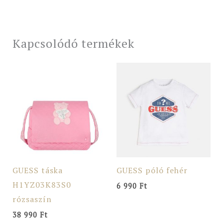
Kapcsolódó termékek
GUESS táska
GUESS póló fehér
H1YZ03K83S0
6 990
Ft
rózsaszín
38 990
Ft