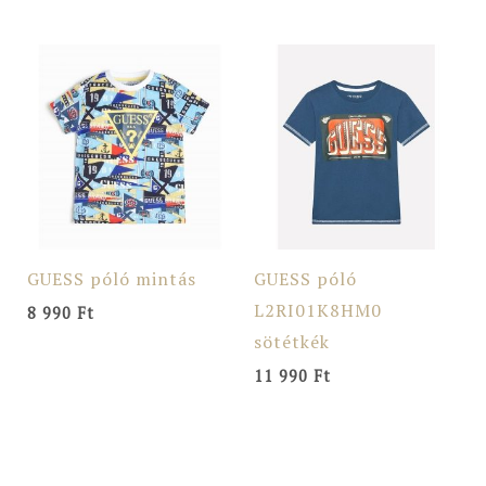
GUESS póló mintás
GUESS póló
L2RI01K8HM0
8 990
Ft
sötétkék
11 990
Ft