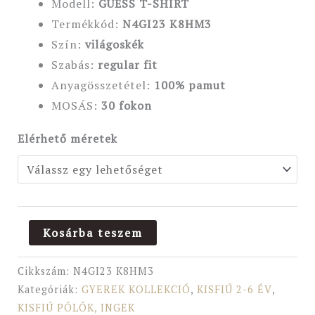
Modell:
GUESS T-SHIRT
Termékkód:
N4GI23 K8HM3
Szín:
világoskék
Szabás:
regular fit
Anyagösszetétel:
100
% pamut
MOSÁS:
30 fokon
Elérhető méretek
Kosárba teszem
Cikkszám:
N4GI23 K8HM3
Kategóriák:
GYEREK KOLLEKCIÓ
,
KISFIÚ 2-6 ÉV
,
KISFIÚ PÓLÓK, INGEK