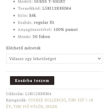
Modell:
GUESS T-SHIRT
Termékkód:
L5RI12K8HM4
Szín:
kék
Szabás:
regular fit
Anyagösszetétel:
100% pamut
Mosás:
30 fokon
Elérhető méretek
Kosárba teszem
Cikkszám:
L5RI12K8HM4
Kategóriák:
GYEREK KOLLEKCIÓ
,
TINI FIÚ 7-18
ÉV
,
TINI FIÚ PÓLÓK, INGEK