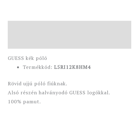
Leírás
További információk
GUESS kék póló
Termékkód:
L5RI12K8HM4
Rövid ujjú póló fiúknak.
Alsó részén halványodó GUESS logókkal.
100% pamut.