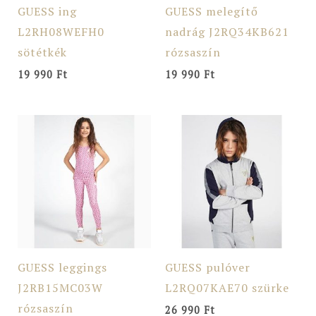
GUESS ing
GUESS melegítő
L2RH08WEFH0
nadrág J2RQ34KB621
sötétkék
rózsaszín
19 990
Ft
19 990
Ft
GUESS leggings
GUESS pulóver
J2RB15MC03W
L2RQ07KAE70 szürke
rózsaszín
26 990
Ft