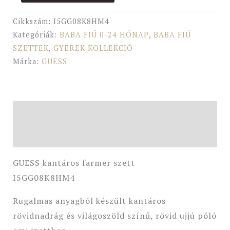
Cikkszám:
I5GG08K8HM4
Kategóriák:
BABA FIÚ 0-24 HÓNAP
,
BABA FIÚ
SZETTEK
,
GYEREK KOLLEKCIÓ
Márka:
GUESS
Leírás
További információk
GUESS kantáros farmer szett
I5GG08K8HM4
Rugalmas anyagból készült kantáros
rövidnadrág és világoszöld színű, rövid ujjú póló