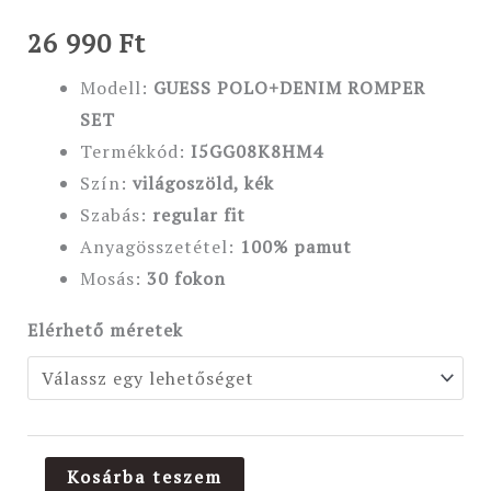
26 990
Ft
Modell:
GUESS POLO+DENIM ROMPER
SET
Termékkód:
I5GG08K8HM4
Szín:
világoszöld, kék
Szabás:
regular
fit
Anyagösszetétel:
100% pamut
Mosás:
30 fokon
Elérhető méretek
Kosárba teszem