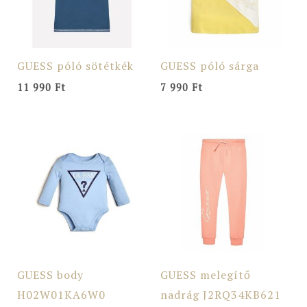
GUESS póló sötétkék
GUESS póló sárga
11 990
Ft
7 990
Ft
GUESS body
GUESS melegítő
H02W01KA6W0
nadrág J2RQ34KB621