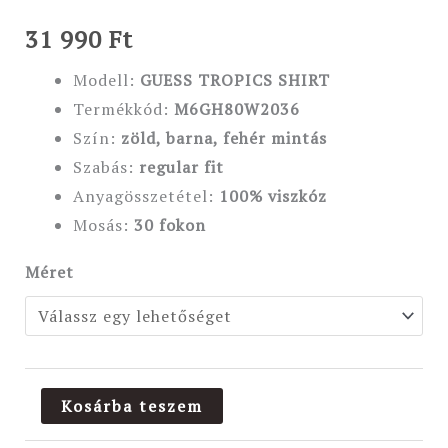
31 990
Ft
Modell:
GUESS TROPICS SHIRT
Termékkód:
M6GH80W2036
Szín:
zöld, barna, fehér mintás
Szabás:
regular fit
Anyagösszetétel:
100% viszkóz
Mosás:
30 fokon
Méret
Kosárba teszem