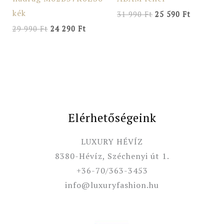
kék
31 990
Ft
25 590
Ft
29 990
Ft
24 290
Ft
Elérhetőségeink
LUXURY HÉVÍZ
8380-Hévíz, Széchenyi út 1.
+36-70/363-3453
info@luxuryfashion.hu