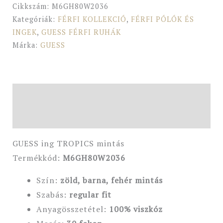
Cikkszám:
M6GH80W2036
Kategóriák:
FÉRFI KOLLEKCIÓ
,
FÉRFI PÓLÓK ÉS
INGEK
,
GUESS FÉRFI RUHÁK
Márka:
GUESS
Leírás
További információk
GUESS ing TROPICS mintás
Termékkód:
M6GH80W2036
Szín:
zöld, barna, fehér mintás
Szabás:
regular fit
Anyagösszetétel:
100% viszkóz