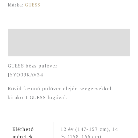
Márka:
GUESS
Leírás
További információk
GUESS bézs pulóver
J5YQ09KAV34
Rövid fazonú pulóver elején szegecsekkel
kirakott GUESS logóval.
Elérhető
12 év (147-157 cm), 14
méretek
év (158-166 cm)