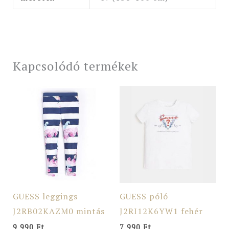
Kapcsolódó termékek
GUESS leggings
GUESS póló
J2RB02KAZM0 mintás
J2RI12K6YW1 fehér
9 990
Ft
7 990
Ft