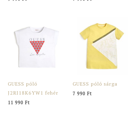
GUESS póló
GUESS póló sárga
J2RI18K6YW1 fehér
7 990
Ft
11 990
Ft