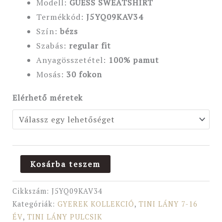
Modell:
GUESS SWEATSHIRT
Termékkód:
J5YQ09KAV34
Szín:
bézs
Szabás:
regular
fit
Anyagösszetétel:
100
% pamut
Mosás:
30 fokon
Elérhető méretek
Kosárba teszem
Cikkszám:
J5YQ09KAV34
Kategóriák:
GYEREK KOLLEKCIÓ
,
TINI LÁNY 7-16
ÉV
,
TINI LÁNY PULCSIK