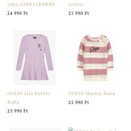
ruha A3RK31KBKB0
csíkos
24 990
Ft
25 990
Ft
GUESS Lila Kötött
GUESS Masnis Ruha
Ruha
25 990
Ft
25 990
Ft