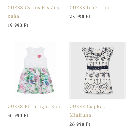
GUESS Csíkos Kislány
GUESS fehér ruha
Ruha
25 990
Ft
19 990
Ft
GUESS Flamingós Ruha
GUESS Csipkés
Miniruha
30 990
Ft
26 990
Ft