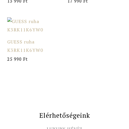
13 990
Ft
17 990
Ft
GUESS ruha
K3RK11K6YW0
25 990
Ft
Elérhetőségeink
LUXURY HÉVÍZ