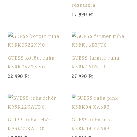
rózsaszín
17 990
Ft
GUESS kötött ruha
GUESS farmer ruha
K3RK05Z2NN0
K3RK16D3JU0
22 990
Ft
27 990
Ft
GUESS ruha fehér
GUESS ruha pink
K93K22KAUD0
K3RK04 KA6R3