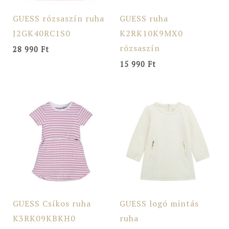
GUESS rózsaszín ruha
GUESS ruha
J2GK40RC1S0
K2RK10K9MX0
rózsaszín
28 990
Ft
15 990
Ft
GUESS Csíkos ruha
GUESS logó mintás
K3RK09KBKH0
ruha