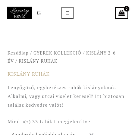
Skip
G
to
content
Sorted
by
latest
Kezdőlap
/
GYEREK KOLLEKCIÓ
/
KISLÁNY 2-6
ÉV
/ KISLÁNY RUHÁK
KISLÁNY RUHÁK
Lenyűgöző, egyberészes ruhák kislányoknak.
Alkalmi, vagy utcai viselet keresel? Itt biztosan
találsz kedvedre valót!
Mind a(z) 33 találat megjelenítve