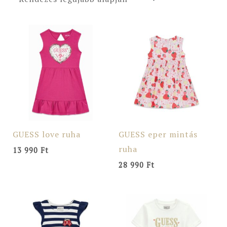
GUESS love ruha
GUESS eper mintás
ruha
13 990
Ft
28 990
Ft