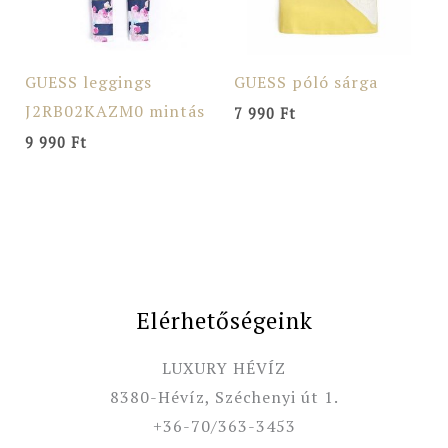
GUESS leggings
GUESS póló sárga
J2RB02KAZM0 mintás
7 990
Ft
9 990
Ft
Elérhetőségeink
LUXURY HÉVÍZ
8380-Hévíz, Széchenyi út 1.
+36-70/363-3453