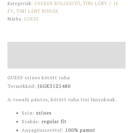
Kategóriák:
GYEREK KOLLEKCIÓ
,
TINI LÁNY 7-16
ÉV
,
TINI LÁNY RUHÁK
Márka:
GUESS
Leírás
További információk
GUESS színes kötött ruha
Termékkód:
J6GK31Z5480
A-vonalú pántos, kötött ruha tini lányoknak.
Szín:
színes
Szabás:
regular fit
Anyagösszetétel:
100% pamut