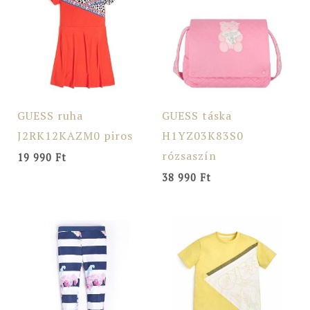
GUESS ruha
GUESS táska
J2RK12KAZM0 piros
H1YZ03K83S0
rózsaszín
19 990
Ft
38 990
Ft