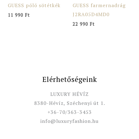
GUESS póló sötétkék
GUESS farmernadrág
J2RA05D4MD0
11 990
Ft
22 990
Ft
Elérhetőségeink
LUXURY HÉVÍZ
8380-Hévíz, Széchenyi út 1.
+36-70/363-3453
info@luxuryfashion.hu