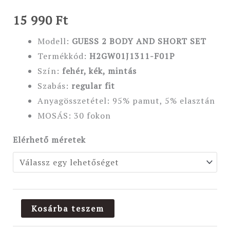
15 990
Ft
Modell:
GUESS 2 BODY AND SHORT SET
Termékkód:
H2GW01J1311-F01P
Szín:
fehér, kék
, mintás
Szabás:
regular fit
Anyagösszetétel: 95% pamut, 5% elasztán
MOSÁS: 30 fokon
Elérhető méretek
Kosárba teszem