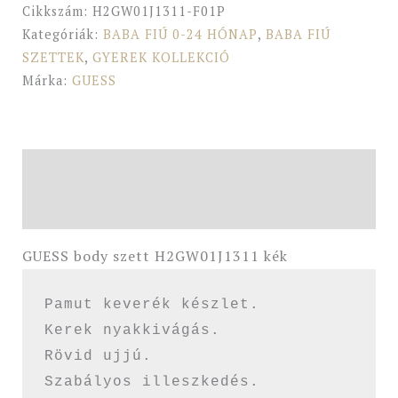
Cikkszám:
H2GW01J1311-F01P
Kategóriák:
BABA FIÚ 0-24 HÓNAP
,
BABA FIÚ
SZETTEK
,
GYEREK KOLLEKCIÓ
Márka:
GUESS
Leírás
További információk
GUESS body szett H2GW01J1311 kék
Pamut keverék készlet.

Kerek nyakkivágás.

Rövid ujjú.

Szabályos illeszkedés.
