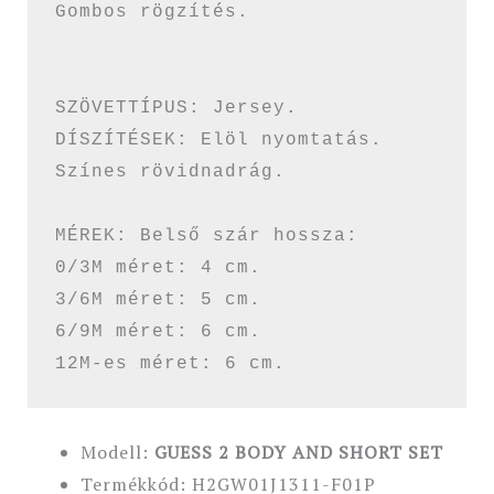
Gombos rögzítés.

SZÖVETTÍPUS: Jersey.

DÍSZÍTÉSEK: Elöl nyomtatás.

Színes rövidnadrág.

MÉREK: Belső szár hossza:

0/3M méret: 4 cm. 

3/6M méret: 5 cm. 

6/9M méret: 6 cm. 

Modell:
GUESS 2 BODY AND SHORT SET
Termékkód: H2GW01J1311-F01P